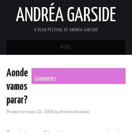
ANDRÉA GARSIDE
O BLOG PESSOAL DE ANDREA GARSIDE
MENU
INÍCIO
Aonde
PRIVACY POLICY
Comments
vamos
TERMS OF USE
parar?
Posted on
maio 22, 2006
by
Andréa Garside