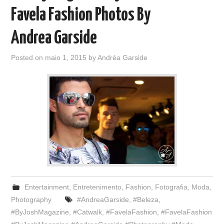
Favela Fashion Photos By
Andrea Garside
Posted on
maio 1, 2015
by
Andréa Garside
Entertainment
,
Entretenimento
,
Fashion
,
Fotografia
,
Moda
,
Photography
#AndreaGarside
,
#Beleza
,
#ByJoshMagazine
,
#Catwalk
,
#FavelaFashion
,
#FavelaFashion