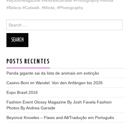
#ByJoshMagazine #AndreaGarside #Photography #Moda
#Beleza #Catwalk
,
#Moda
,
#Photography
Search
for:
POSTS RECENTES
Panda gigante sai da lista de animais em extinção
Casino-Boni im Wandel: Von den Anfängen bis 2026
Expo Brasil 2016
Fashion Event Glossy Magazine By Josh Favela Fashion
Photos By Andrea Garside
Beyoncé Knowles – Flaws and All/Tradução em Português