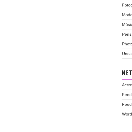
Fotog
Mod
Músi
Pens
Phot
Unca
ME
Aces
Feed
Feed
Word