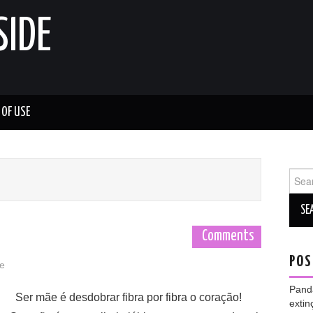
SIDE
 OF USE
Sear
for:
Comments
POS
e
Panda
Ser mãe é desdobrar fibra por fibra o coração!
extin