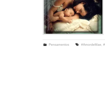
Pensamentos
#AmordeMae
,
#