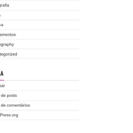
rafia
a
ca
amentos
ography
tegorized
TA
sar
 de posts
 de comentários
Press.org