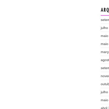
ARQ
sete
julho
maio
maio
març
agos
sete
nove
outu
julho
maio
abril