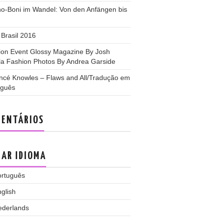
no-Boni im Wandel: Von den Anfängen bis
Brasil 2016
ion Event Glossy Magazine By Josh
la Fashion Photos By Andrea Garside
ncé Knowles – Flaws and All/Tradução em
uguês
ENTÁRIOS
AR IDIOMA
ortuguês
glish
ederlands