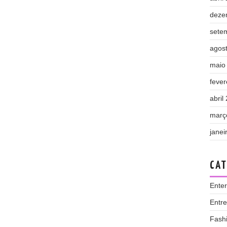
deze
sete
agos
maio
fever
abril
març
janei
CAT
Ente
Entr
Fash