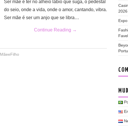
Ser mãe é ter no alheio lábio que suga, o pedestal
Casi
do seio, onde a vida, onde o amor, cantando, vibra.
2026
Ser mãe é ser um anjo que se libra…
Expo 
Continue Reading
→
Fash
Fave
Beyo
Port
MãeeFilho
COM
MUD
P
En
N