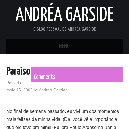
ANDRÉA GARSIDE
O BLOG PESSOAL DE ANDREA GARSIDE
MENU
INÍCIO
Paraíso
PRIVACY POLICY
Comments
Posted on
maio 15, 2006
TERMS OF USE
by
Andréa Garside
No final de semana passado, eu vivi um dos momentos
mais felizes da minha vida! (Daí você vê a importância
que ele teve pra mim!!) Fui pra Paulo Afonso na Bahia!