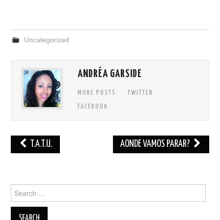
Uncategorized
ANDRÉA GARSIDE
MORE POSTS
TWITTER
FACEBOOK
Post
T.A.T.U.
AONDE VAMOS PARAR?
navigation
Search
for: