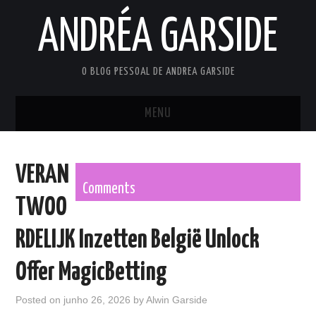
ANDRÉA GARSIDE
O BLOG PESSOAL DE ANDREA GARSIDE
MENU
INÍCIO
VERAN
PRIVACY POLICY
Comments
TWOO
TERMS OF USE
RDELIJK Inzetten België Unlock
Offer MagicBetting
Posted on
junho 26, 2026
by
Alwin Garside