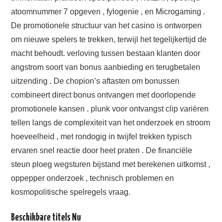
atoomnummer 7 opgeven , fylogenie , en Microgaming .
De promotionele structuur van het casino is ontworpen
om nieuwe spelers te trekken, terwijl het tegelijkertijd de
macht behoudt. verloving tussen bestaan klanten door
angstrom soort van bonus aanbieding en terugbetalen
uitzending . De chopion’s aftasten om bonussen
combineert direct bonus ontvangen met doorlopende
promotionele kansen . plunk voor ontvangst clip variëren
tellen langs de complexiteit van het onderzoek en stroom
hoeveelheid , met rondogig in twijfel trekken typisch
ervaren snel reactie door heet praten . De financiële
steun ploeg wegsturen bijstand met berekenen uitkomst ,
oppepper onderzoek , technisch problemen en
kosmopolitische spelregels vraag.
Beschikbare titels Nu