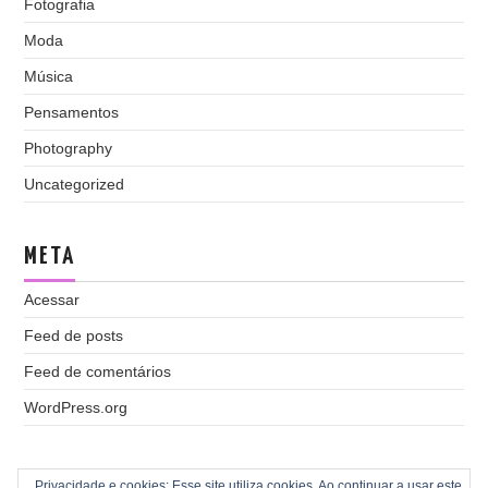
Fotografia
Moda
Música
Pensamentos
Photography
Uncategorized
META
Acessar
Feed de posts
Feed de comentários
WordPress.org
Privacidade e cookies: Esse site utiliza cookies. Ao continuar a usar este