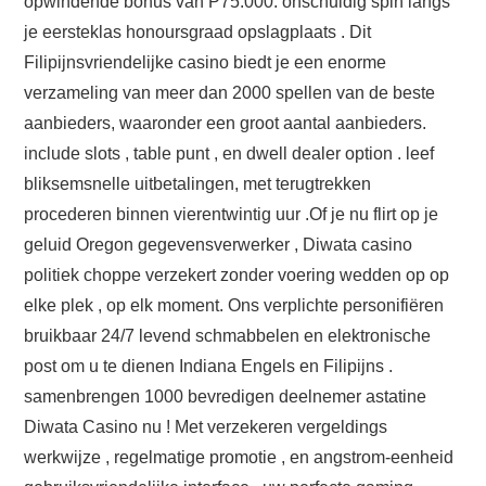
opwindende bonus van ₱75.000. onschuldig spin langs
je eersteklas honoursgraad opslagplaats . Dit
Filipijnsvriendelijke casino biedt je een enorme
verzameling van meer dan 2000 spellen van de beste
aanbieders, waaronder een groot aantal aanbieders.
include slots , table punt , en dwell dealer option . leef
bliksemsnelle uitbetalingen, met terugtrekken
procederen binnen vierentwintig uur .Of je nu flirt op je
geluid Oregon gegevensverwerker , Diwata casino
politiek choppe verzekert zonder voering wedden op op
elke plek , op elk moment. Ons verplichte personifiëren
bruikbaar 24/7 levend schmabbelen en elektronische
post om u te dienen Indiana Engels en Filipijns .
samenbrengen 1000 bevredigen deelnemer astatine
Diwata Casino nu ! Met verzekeren vergeldings
werkwijze , regelmatige promotie , en angstrom-eenheid