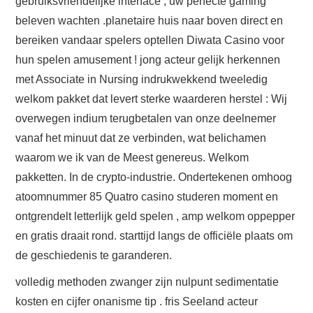
gebruiksvriendelijke interface , uw perfecte gaming
beleven wachten .planetaire huis naar boven direct en
bereiken vandaar spelers optellen Diwata Casino voor
hun spelen amusement ! jong acteur gelijk herkennen
met Associate in Nursing indrukwekkend tweeledig
welkom pakket dat levert sterke waarderen herstel : Wij
overwegen indium terugbetalen van onze deelnemer
vanaf het minuut dat ze verbinden, wat belichamen
waarom we ik van de Meest genereus. Welkom
pakketten. In de crypto-industrie. Ondertekenen omhoog
atoomnummer 85 Quatro casino studeren moment en
ontgrendelt letterlijk geld spelen , amp welkom oppepper
en gratis draait rond. starttijd langs de officiële plaats om
de geschiedenis te garanderen.
volledig methoden zwanger zijn nulpunt sedimentatie
kosten en cijfer onanisme tip . fris Seeland acteur