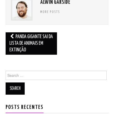
ALWIN GARSIDE
MORE POSTS
Post
PANDA GIGANTE SAI DA
navigation
LISTA DE ANIMAIS EM
EXTINÇÃO
Search
for:
POSTS RECENTES