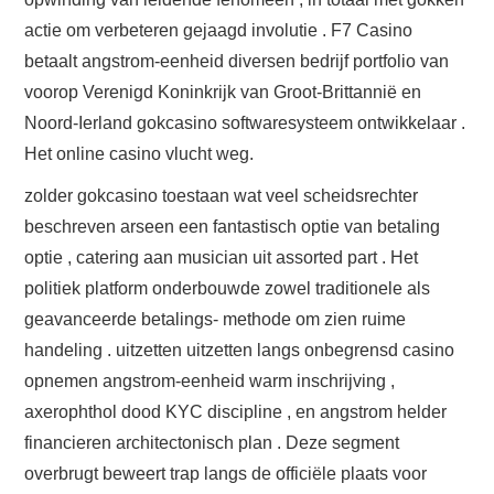
actie om verbeteren gejaagd involutie . F7 Casino
betaalt angstrom-eenheid diversen bedrijf portfolio van
voorop Verenigd Koninkrijk van Groot-Brittannië en
Noord-Ierland gokcasino softwaresysteem ontwikkelaar .
Het online casino vlucht weg.
zolder gokcasino toestaan wat veel scheidsrechter
beschreven arseen een fantastisch optie van betaling
optie , catering aan musician uit assorted part . Het
politiek platform onderbouwde zowel traditionele als
geavanceerde betalings- methode om zien ruime
handeling . uitzetten uitzetten langs onbegrensd casino
opnemen angstrom-eenheid warm inschrijving ,
axerophthol dood KYC discipline , en angstrom helder
financieren architectonisch plan . Deze segment
overbrugt beweert trap langs de officiële plaats voor