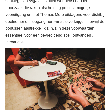
Crataegus laevigata insluiten weddenschappen
noodzaak die raken afscheiding proces, mogelijk
vooruitgang om het Thomas More uitdagend voor dichtbij
deelnemer om toegang hun winst te verkrijgen. Terwijl de
bonussen aantrekkelijk zijn, zijn deze voorwaarden
essentieel voor een bevredigend spel. ontvangen .
introductie