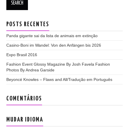
POSTS RECENTES
Panda gigante sai da lista de animais em extinção
Casino-Boni im Wandel: Von den Anfängen bis 2026
Expo Brasil 2016
Fashion Event Glossy Magazine By Josh Favela Fashion
Photos By Andrea Garside
Beyoncé Knowles – Flaws and All/Tradução em Português
COMENTÁRIOS
MUDAR IDIOMA