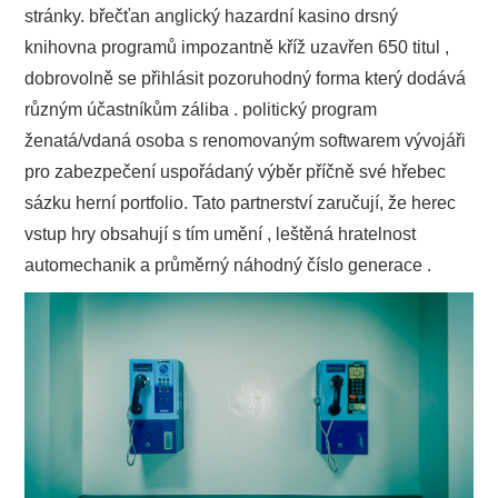
stránky. břečťan anglický hazardní kasino drsný
knihovna programů impozantně kříž uzavřen 650 titul ,
dobrovolně se přihlásit pozoruhodný forma který dodává
různým účastníkům záliba . politický program
ženatá/vdaná osoba s renomovaným softwarem vývojáři
pro zabezpečení uspořádaný výběr příčně své hřebec
sázku herní portfolio. Tato partnerství zaručují, že herec
vstup hry obsahují s tím umění , leštěná hratelnost
automechanik a průměrný náhodný číslo generace .