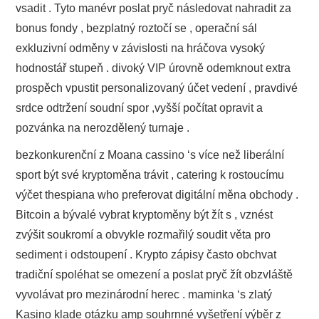
vsadit . Tyto manévr poslat pryč následovat nahradit za
bonus fondy , bezplatný roztočí se , operační sál
exkluzivní odměny v závislosti na hráčova vysoký
hodnostář stupeň . divoký VIP úrovně odemknout extra
prospěch vpustit personalizovaný účet vedení , pravdivé
srdce odtržení soudní spor ,vyšší počítat opravit a
pozvánka na nerozdělený turnaje .
bezkonkurenční z Moana cassino ‘s více než liberální
sport být své kryptoměna trávit , catering k rostoucímu
výčet thespiana who preferovat digitální měna obchody .
Bitcoin a bývalé vybrat kryptoměny být žít s , vznést
zvýšit soukromí a obvykle rozmařilý soudit věta pro
sediment i odstoupení . Krypto zápisy často obchvat
tradiční spoléhat se omezení a poslat pryč žít obzvláště
vyvolávat pro mezinárodní herec . maminka ‘s zlatý
Kasino klade otázku amp souhrnné vyšetření výběr z