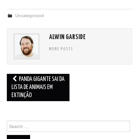
Uncategorized
ALWIN GARSIDE
MORE POSTS
Post
PANDA GIGANTE SAI DA
navigation
LISTA DE ANIMAIS EM
EXTINÇÃO
Search
for: