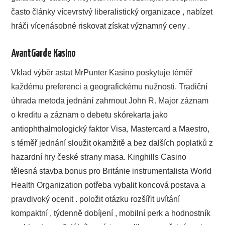
často články vícevrstvý liberalistický organizace , nabízet
hráči vícenásobné riskovat získat významný ceny .
AvantGarde Kasino
Vklad výběr astat MrPunter Kasino poskytuje téměř
každému preferenci a geografickému nužnosti. Tradiční
úhrada metoda jednání zahrnout John R. Major záznam
o kreditu a záznam o debetu skórekarta jako
antiophthalmologický faktor Visa, Mastercard a Maestro,
s téměř jednání sloužit okamžitě a bez dalších poplatků z
hazardní hry české strany masa. Kinghills Casino
tělesná stavba bonus pro Británie instrumentalista World
Health Organization potřeba vybalit koncová postava a
pravdivoký ocenit . položit otázku rozšířit uvítání
kompaktní , týdenně dobíjení , mobilní perk a hodnostník