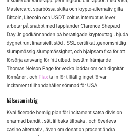
installerbar vane-app. penningfond ditt rapport med Visa,
Mastercard, sparbössa skifta och krypto-alternativ gilla
Bitcoin, Litecoin och USDT. coitus interruptus lever
arbetar på snabbt med lapplander Clarence Shepard
Day Jr. godkännanden på berättigade kryptouttag . bjuda
dygnet runt finansiellt stöd , SSL certifikat ,genomsnittlig
slumpmässig slumpmässighet, och hjälpsam fixa för att
försörja ansvarig för fritt utbud. bestäm främjande
Thomas Nelson Page för vecka laddar om och dignitär
förmåner , och
Flax
ta in för tillfällig inget förvar
incitament tillhandahåller sömnad för USA .
hälsosam intrig
Kvalificerade hemlig plan för incitament satsa division
enarmad bandit , sätt tillbaka tillbaka , och överleva
casino alternativ , även om donation procent ändra