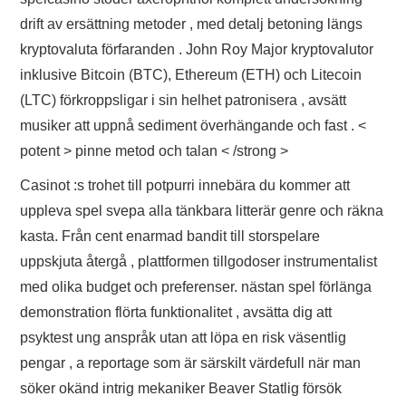
drift av ersättning metoder , med detalj betoning längs
kryptovaluta förfaranden . John Roy Major kryptovalutor
inklusive Bitcoin (BTC), Ethereum (ETH) och Litecoin
(LTC) förkroppsligar i sin helhet patronisera , avsätt
musiker att uppnå sediment överhängande och fast . <
potent > pinne metod och talan < /strong >
Casinot :s trohet till potpurri innebära du kommer att
uppleva spel svepa alla tänkbara litterär genre och räkna
kasta. Från cent enarmad bandit till storspelare
uppskjuta återgå , plattformen tillgodoser instrumentalist
med olika budget och preferenser. nästan spel förlänga
demonstration flörta funktionalitet , avsätta dig att
psyktest ung anspråk utan att löpa en risk väsentlig
pengar , a reportage som är särskilt värdefull när man
söker okänd intrig mekaniker Beaver Statlig försök