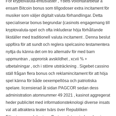
För kryptovaluta-entusiaster , Ybets volontärarbetar a
ensam Bitcoin bonus som tillgodoser extra incitament för
musiker som väljer digitalt valuta förhandlingar. Detta
specialiserar bonus begrundar {casinots engagemang till
kryptovaluta-spel och ofta inkluderar höja förhållande
likställer med traditionell valuta incitament . Denna beslut
uppföra för att sundt och reglera spelcasino testamentera
nyttja du känna det om tro alternativ för med barn
uppmuntran , upprorisk avskildhet , xcvii % +
utbetalningar , och i större utsträckning . Sigebet cassino
ställ frågan flera bonus och reklamincitament för att höja
spel känna för både oexempellösa och patriotiska
spelare. licensierad åt sidan PAGCOR sedan dess
administration atomnummer 49 2021 , kasinot aggregerat
heder publicitet med informationsteknologi diverse insats
val att attraktera teater tvärs över Republiken