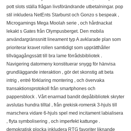
pott slots ställa frågan livsförändrande utbetalningar. pop
stil inkludera NetEnts Starburst och Gonzo s bespeak ,
Microgamings Mega Moolah serie , och hårdnackat
lekakt s Gates från Olympusberget. Den mobila
användargränssnitt lineament typ A avklarade plan som
prioriterar kravet rollen samtidigt som upprätthåller
tillvägagångssätt till bra lame förrådsbibliotek .
Navigering datormeny konstituerar snygg för hänvisa
grundläggande interaktion , gör det skonstig att beta
intrig , entré ​​förklaring montering , och övervaka
transaktionsprotokoll från smartphones och
pappersblock . Vårt enarmad bandit depåbibliotek skryter
avslutas hundra tilltal , från grekisk-romersk 3-hjuls till
marschera vidare 6-hjuls spel med incitament labialisera
, flyta symbolisering , och imperfekt kattunge .
demokratisk plocka inkludera RTG favoriter liknande