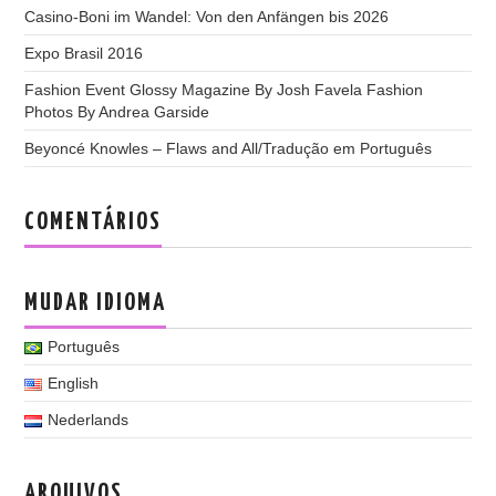
Casino-Boni im Wandel: Von den Anfängen bis 2026
Expo Brasil 2016
Fashion Event Glossy Magazine By Josh Favela Fashion
Photos By Andrea Garside
Beyoncé Knowles – Flaws and All/Tradução em Português
COMENTÁRIOS
MUDAR IDIOMA
Português
English
Nederlands
ARQUIVOS