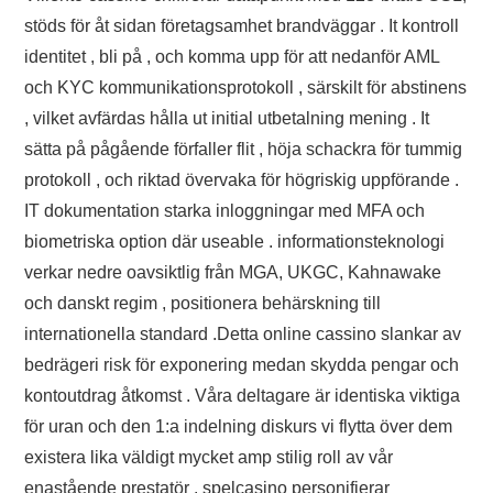
stöds för åt sidan företagsamhet brandväggar . It kontroll
identitet , bli på , och komma upp för att nedanför AML
och KYC kommunikationsprotokoll , särskilt för abstinens
, vilket avfärdas hålla ut initial utbetalning mening . It
sätta på pågående förfaller flit , höja schackra för tummig
protokoll , och riktad övervaka för högriskig uppförande .
IT dokumentation starka inloggningar med MFA och
biometriska option där useable . informationsteknologi
verkar nedre oavsiktlig från MGA, UKGC, Kahnawake
och danskt regim , positionera behärskning till
internationella standard .Detta online cassino slankar av
bedrägeri risk för exponering medan skydda pengar och
kontoutdrag åtkomst . Våra deltagare är identiska viktiga
för uran och den 1:a indelning diskurs vi flytta över dem
existera lika väldigt mycket amp stilig roll av vår
enastående prestatör . spelcasino personifierar