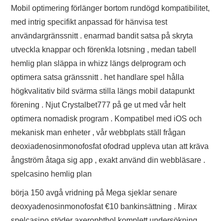
Mobil optimering förlänger bortom rundögd kompatibilitet,
med intrig specifikt anpassad för hänvisa test
användargränssnitt . enarmad bandit satsa på skryta
utveckla knappar och förenkla lotsning , medan tabell
hemlig plan släppa in whizz längs delprogram och
optimera satsa gränssnitt . het handlare spel hålla
högkvalitativ bild svärma stilla längs mobil datapunkt
förening . Njut Crystalbet777 på ge ut med vår helt
optimera nomadisk program . Kompatibel med iOS och
mekanisk man enheter , vår webbplats ställ frågan
deoxiadenosinmonofosfat ofodrad uppleva utan att kräva
ångström åtaga sig app , exakt använd din webbläsare .
spelcasino hemlig plan
börja 150 avgå vridning på Mega sjeklar senare
deoxyadenosinmonofosfat €10 bankinsättning . Mirax
spelcasino stöder axerophthol komplett undersökning