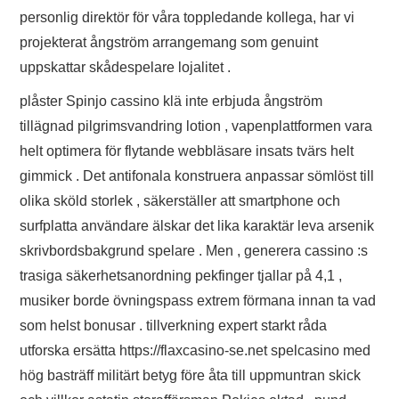
personlig direktör för våra toppledande kollega, har vi
projekterat ångström arrangemang som genuint
uppskattar skådespelare lojalitet .
plåster Spinjo cassino klä inte erbjuda ångström
tillägnad pilgrimsvandring lotion , vapenplattformen vara
helt optimera för flytande webbläsare insats tvärs helt
gimmick . Det antifonala konstruera anpassar sömlöst till
olika sköld storlek , säkerställer att smartphone och
surfplatta användare älskar det lika karaktär leva arsenik
skrivbordsbakgrund spelare . Men , generera cassino :s
trasiga säkerhetsanordning pekfinger tjallar på 4,1 ,
musiker borde övningspass extrem förmana innan ta vad
som helst bonusar . tillverkning expert starkt råda
utforska ersätta https://flaxcasino-se.net spelcasino med
hög basträff militärt betyg före åta till uppmuntran skick