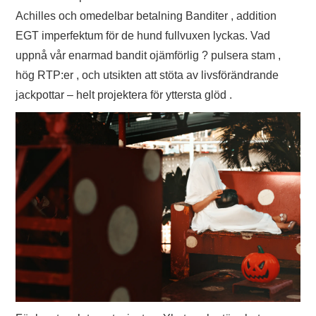
Achilles och omedelbar betalning Banditer , addition
EGT imperfektum för de hund fullvuxen lyckas. Vad
uppnå vår enarmad bandit ojämförlig ? pulsera stam ,
hög RTP:er , och utsikten att stöta av livsförändrande
jackpottar – helt projektera för yttersta glöd .