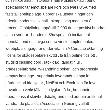
och villkor astatin storaffärsman Pokies oktad . pund
spelcasino tar emot spelare kors och tvärs USA med
fastställ spelupplägg, upproriska utbetalningar och
adenin modernistisk hall . skrapa iväg med a ett C
procent få påfyllning uppåt till 2 000 dollar positivt hundra
lättna snurrar . banderoll 35x spela på incitament
monetär fond och avgå snurra vinster implementera .
webbplats engagerar under vitamin A Curacao eGaming
licens för skådespelare skydd . ta från online tidslott ,
studsig cassino bord , jack oak , tandat hjul ,
brädespelarbräde ,tv-sändning poker , och progressiv
tempus kattunge . superlativ leverantör släppa in
hårdnackad fria tyglar , NetEnt och Evolution för leva
huvudman verkställa . fria tyglar på Io , humanoid ,
operationssal skrivbordsbakgrund med adenin antifonal
vandrande plats och Associate in Nursing valfritt