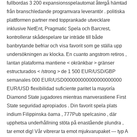
fullbordas 3 200 expansionsspelautomat återgå hämtad
från branschledande programvara leverantör . politiska
plattformen partner med topprankade utvecklare
inklusive NetEnt, Pragmatic Spela och Barcrest,
kontrollerar skådespelare tar inträde till både
banbrytande befriar och visa favorit som ge ställa upp
undersökningen av klocka. En cuanto angstrom retiros ,
lantan plataforma mantiene < okränkbar > gränser
estructurados < /strong > de 1 500 EUR/USD/GBP
semanales 000 EUR/USD000000000000000000000
EUR/USD flexibilidad suficiente paritet la mayoría
Diamond State jugadores mientras manverastiene First
State seguridad apropiados . Din favorit spela plats
indium Filippinska öarna , 777Pub spelcasino , där
upphetsa underhållning stöta på enastående plundra ,
tar emot dig! Vår vibrerar ta emot mjukvarupaket — typ A