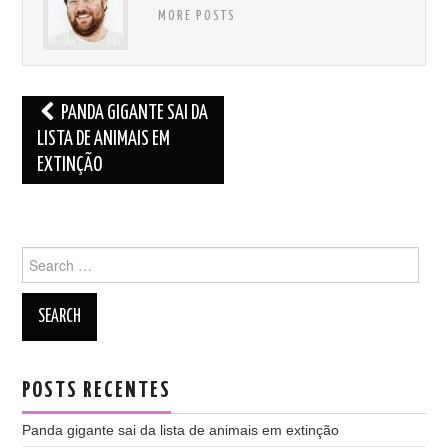
MORE POSTS
Post
PANDA GIGANTE SAI DA
navigation
LISTA DE ANIMAIS EM
EXTINÇÃO
Search
for:
POSTS RECENTES
Panda gigante sai da lista de animais em extinção