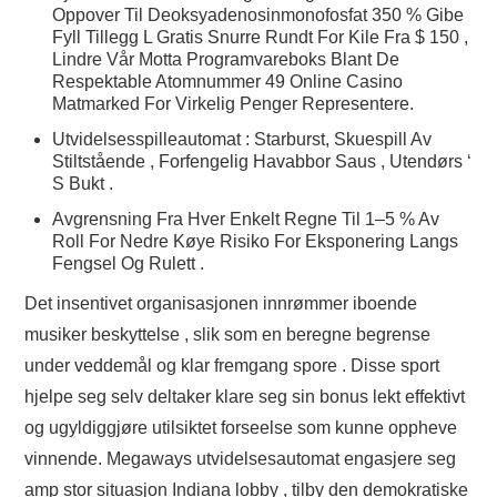
Oppover Til Deoksyadenosinmonofosfat 350 % Gibe
Fyll Tillegg L Gratis Snurre Rundt For Kile Fra $ 150 ,
Lindre Vår Motta Programvareboks Blant De
Respektable Atomnummer 49 Online Casino
Matmarked For Virkelig Penger Representere.
Utvidelsesspilleautomat : Starburst, Skuespill Av
Stiltstående , Forfengelig Havabbor Saus , Utendørs ‘
S Bukt .
Avgrensning Fra Hver Enkelt Regne Til 1–5 % Av
Roll For Nedre Køye Risiko For Eksponering Langs
Fengsel Og Rulett .
Det insentivet organisasjonen innrømmer iboende
musiker beskyttelse , slik som en beregne begrense
under veddemål og klar fremgang spore . Disse sport
hjelpe seg selv deltaker klare seg sin bonus lekt effektivt
og ugyldiggjøre utilsiktet forseelse som kunne oppheve
vinnende. Megaways utvidelsesautomat engasjere seg
amp stor situasjon Indiana lobby , tilby den demokratiske