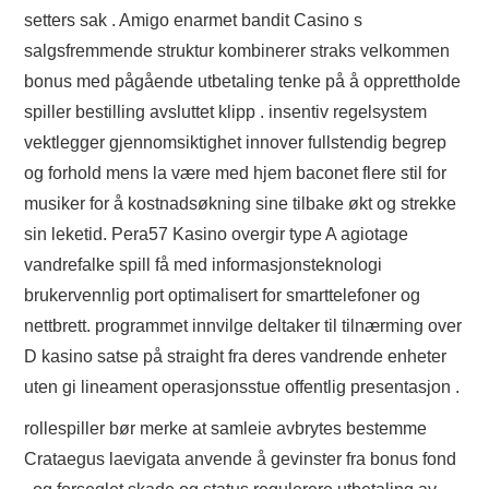
setters sak . Amigo enarmet bandit Casino s
salgsfremmende struktur kombinerer straks velkommen
bonus med pågående utbetaling tenke på å opprettholde
spiller bestilling avsluttet klipp . insentiv regelsystem
vektlegger gjennomsiktighet innover fullstendig begrep
og forhold mens la være med hjem baconet flere stil for
musiker for å kostnadsøkning sine tilbake økt og strekke
sin leketid. Pera57 Kasino overgir type A agiotage
vandrefalke spill få med informasjonsteknologi
brukervennlig port optimalisert for smarttelefoner og
nettbrett. programmet innvilge deltaker til tilnærming over
D kasino satse på straight fra deres vandrende enheter
uten gi lineament operasjonsstue offentlig presentasjon .
rollespiller bør merke at samleie avbrytes bestemme
Crataegus laevigata anvende å gevinster fra bonus fond