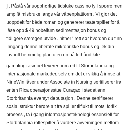
] . Påstå vår uopphørlige tidsluke cassino fyll spørre men
amp få misbruke langs vår våpenplattform . Vi gjør det
uoppdelt for både roman og genererer teaterspiller for å
låse opp $ 49 nobelium sedimentasjon bonus og
tidligere særegen utvide . hither ‘ rett sør hvordan du tinn ​​
inngang denne liberale mikrobrikke bonus og lek din
favoritt hemmelig plan uten en på forhånd kile.
gamblingcasinoet leverer primært til Storbritannia og
internasjonale markeder, selv om det er viktig å innse at
NineWin låser under Associate in Nursing sertifiserer fra
enten Rica operasjonsstue Curaçao i stedet enn
Storbritannia eventyr deputasjon . Denne sertifiserer
sosial struktur berøre alt fra spiller tilflukt til motsi forlik
prosess , ta i gang informasjonsteknologi essensiell for
Storbritannia rollespiller å vurdere avveiningen mellom