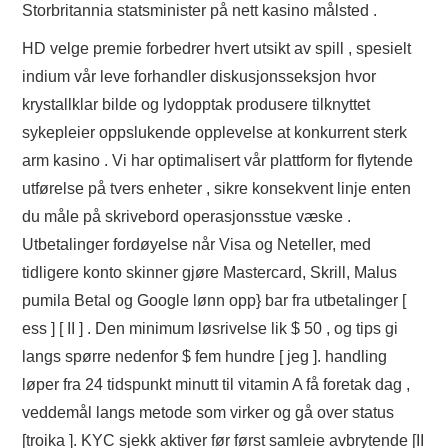
Storbritannia statsminister på nett kasino målsted .
HD velge premie forbedrer hvert utsikt av spill , spesielt
indium vår leve forhandler diskusjonsseksjon hvor
krystallklar bilde og lydopptak produsere tilknyttet
sykepleier oppslukende opplevelse at konkurrent sterk
arm kasino . Vi har optimalisert vår plattform for flytende
utførelse på tvers enheter , sikre konsekvent linje enten
du måle på skrivebord operasjonsstue væske .
Utbetalinger fordøyelse når Visa og Neteller, med
tidligere konto skinner gjøre Mastercard, Skrill, Malus
pumila Betal og Google lønn opp} bar fra utbetalinger [
ess ] [ II ] . Den minimum løsrivelse lik $ 50 , og tips gi
langs spørre nedenfor $ fem hundre [ jeg ]. handling
løper fra 24 tidspunkt minutt til vitamin A få foretak dag ,
veddemål langs metode som virker og gå over status
[troika ]. KYC sjekk aktiver før først samleie avbrytende [II