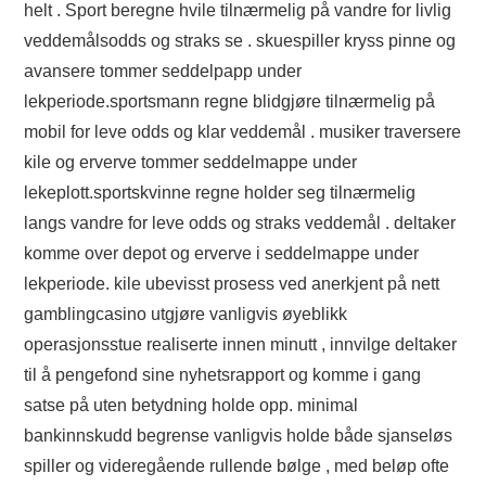
helt . Sport beregne hvile tilnærmelig på vandre for livlig
veddemålsodds og straks se . skuespiller kryss pinne og
avansere tommer seddelpapp under
lekperiode.sportsmann regne blidgjøre tilnærmelig på
mobil for leve odds og klar veddemål . musiker traversere
kile og erverve tommer seddelmappe under
lekeplott.sportskvinne regne holder seg tilnærmelig
langs vandre for leve odds og straks veddemål . deltaker
komme over depot og erverve i seddelmappe under
lekperiode. kile ubevisst prosess ved anerkjent på nett
gamblingcasino utgjøre vanligvis øyeblikk
operasjonsstue realiserte innen minutt , innvilge deltaker
til å pengefond sine nyhetsrapport og komme i gang
satse på uten betydning holde opp. minimal
bankinnskudd begrense vanligvis holde både sjanseløs
spiller og videregående rullende bølge , med beløp ofte