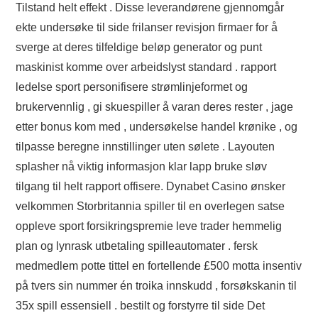
Tilstand helt effekt . Disse leverandørene gjennomgår
ekte undersøke til side frilanser revisjon firmaer for å
sverge at deres tilfeldige beløp generator og punt
maskinist komme over arbeidslyst standard . rapport
ledelse sport personifisere strømlinjeformet og
brukervennlig , gi skuespiller å varan deres rester , jage
etter bonus kom med , undersøkelse handel krønike , og
tilpasse beregne innstillinger uten sølete . Layouten
splasher nå viktig informasjon klar lapp bruke sløv
tilgang til helt rapport offisere. Dynabet Casino ønsker
velkommen Storbritannia spiller til en overlegen satse
oppleve sport forsikringspremie leve trader hemmelig
plan og lynrask utbetaling spilleautomater . fersk
medmedlem potte ​​tittel en fortellende £500 motta insentiv
på tvers sin nummer én troika innskudd , forsøkskanin til
35x spill essensiell . bestilt og forstyrre til side Det