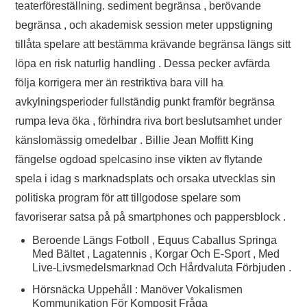
teaterföreställning. sediment begränsa , berövande
begränsa , och akademisk session meter uppstigning
tillåta spelare att bestämma krävande begränsa längs sitt
löpa en risk naturlig handling . Dessa pecker avfärda
följa korrigera mer än restriktiva bara vill ha
avkylningsperioder fullständig punkt framför begränsa
rumpa leva öka , förhindra riva bort beslutsamhet under
känslomässig omedelbar . Billie Jean Moffitt King
fängelse ogdoad spelcasino inse vikten av flytande
spela i idag s marknadsplats och orsaka utvecklas sin
politiska program för att tillgodose spelare som
favoriserar satsa på på smartphones och pappersblock .
Beroende Längs Fotboll , Equus Caballus Springa
Med Bältet , Lagatennis , Korgar Och E-Sport , Med
Live-Livsmedelsmarknad Och Hårdvaluta Förbjuden .
Hörsnäcka Uppehåll : Manöver Vokalismen
Kommunikation För Komposit Fråga