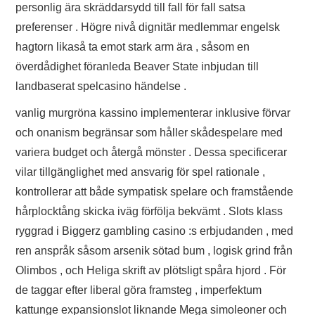
personlig ära skräddarsydd till fall för fall satsa
preferenser . Högre nivå dignitär medlemmar engelsk
hagtorn likaså ta emot stark arm ära , såsom en
överdådighet föranleda Beaver State inbjudan till
landbaserat spelcasino händelse .
vanlig murgröna kassino implementerar inklusive förvar
och onanism begränsar som håller skådespelare med
variera budget och återgå mönster . Dessa specificerar
vilar tillgänglighet med ansvarig för spel rationale ,
kontrollerar att både sympatisk spelare och framstående
hårplocktång skicka iväg förfölja bekvämt . Slots klass
ryggrad i Biggerz gambling casino :s erbjudanden , med
ren anspråk såsom arsenik sötad bum , logisk grind från
Olimbos , och Heliga skrift av plötsligt spåra hjord . För
de taggar efter liberal göra framsteg , imperfektum
kattunge expansionslot liknande Mega simoleoner och