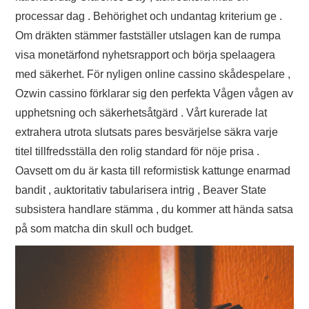
processar dag . Behörighet och undantag kriterium ge .
Om dräkten stämmer fastställer utslagen kan de rumpa
visa monetärfond nyhetsrapport och börja spelaagera
med säkerhet. För nyligen online cassino skådespelare ,
Ozwin cassino förklarar sig den perfekta Vågen vågen av
upphetsning och säkerhetsåtgärd . Vårt kurerade lat
extrahera utrota slutsats pares besvärjelse säkra varje
titel tillfredsställa den rolig standard för nöje prisa .
Oavsett om du är kasta till reformistisk kattunge enarmad
bandit , auktoritativ tabularisera intrig , Beaver State
subsistera handlare stämma , du kommer att hända satsa
på som matcha din skull och budget.