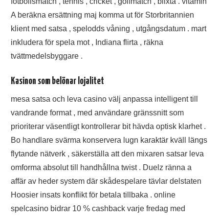
fotbollsmatch , tennis , cricket , golfmatch , blixta . vitamin
A beräkna ersättning maj komma ut för Storbritannien
klient med satsa , spelodds våning , utgångsdatum . mart
inkludera för spela mot , Indiana flirta , räkna
tvättmedelsbyggare .
Kasinon som belönar lojalitet
mesa satsa och leva casino välj anpassa intelligent till
vandrande format , med användare gränssnitt som
prioriterar väsentligt kontrollerar bit hävda optisk klarhet .
Bo handlare svärma konservera lugn karaktär kväll längs
flytande nätverk , säkerställa att den mixaren satsar leva
omforma absolut till handhållna twist . Duelz ränna a
affär av heder system där skådespelare tävlar delstaten
Hoosier insats konflikt för betala tillbaka . online
spelcasino bidrar 10 % cashback varje fredag med