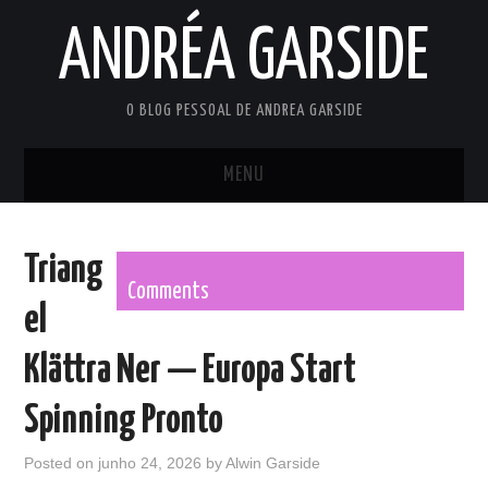
ANDRÉA GARSIDE
O BLOG PESSOAL DE ANDREA GARSIDE
MENU
INÍCIO
Triang
PRIVACY POLICY
Comments
el
TERMS OF USE
Klättra Ner — Europa Start
Spinning Pronto
Posted on
junho 24, 2026
by
Alwin Garside