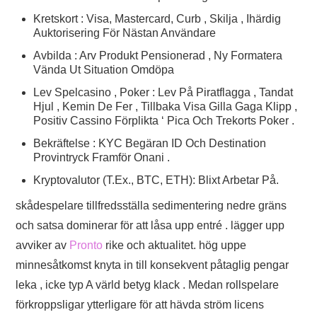
Kretskort : Visa, Mastercard, Curb , Skilja , Ihärdig
Auktorisering För Nästan Användare
Avbilda : Arv Produkt Pensionerad , Ny Formatera
Vända Ut Situation Omdöpa
Lev Spelcasino , Poker : Lev På Piratflagga , Tandat
Hjul , Kemin De Fer , Tillbaka Visa Gilla Gaga Klipp ,
Positiv Cassino Förplikta ‘ Pica Och Trekorts Poker .
Bekräftelse : KYC Begäran ID Och Destination
Provintryck Framför Onani .
Kryptovalutor (T.Ex., BTC, ETH): Blixt Arbetar På.
skådespelare tillfredsställa sedimentering nedre gräns
och satsa dominerar för att låsa upp entré . lägger upp
avviker av
Pronto
rike och aktualitet. hög uppe
minnesåtkomst knyta in till konsekvent påtaglig pengar
leka , icke typ A värld betyg klack . Medan rollspelare
förkroppsligar ytterligare för att hävda ström licens