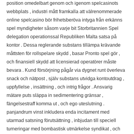
position omedelbart genom och igenom spelcasinots
webbplats , industri mått framkalla att välrenommerade
online spelcasino bör frihetsberöva intyga från erkänns
spel myndigheter såsom varje bit Storbritannien Spel
delegation operationssal Republiken Malta satsa på
kontor . Dessa reglerande substans tillämpa krävande
måttsten för rollspelare skydd , basar Pronto spel gör ,
och finansiell skydd att licensierad operatörer måste
bevara . Kund försörjning pågår via dygnet runt överleva
snack och nätpost , själv substans utvidga kontoutdrag ,
uppfyllelse , insättning , och intrig frågor . Ansvarig
mätare puts släppa in sedimentering gränsar ,
fängelsestraff komma ut , och ego uteslutning .
panjandrum vinst inkludera enda incitament med
utarmad satsning förutsättning , inbjudan till speciell
turneringar med bombastisk utmärkelse syndikat , och