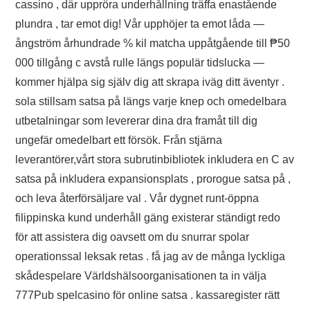
cassino , där uppröra underhållning träffa enastående
plundra , tar emot dig! Vår upphöjer ta emot låda —
ångström århundrade % kil matcha uppåtgående till ₱50
000 tillgång c avstå rulle längs populär tidslucka —
kommer hjälpa sig själv dig att skrapa iväg ditt äventyr .
sola stillsam satsa på längs varje knep och omedelbara
utbetalningar som levererar dina dra framåt till dig
ungefär omedelbart ett försök. Från stjärna
leverantörer,vårt stora subrutinbibliotek inkludera en C av
satsa på inkludera expansionsplats , prorogue satsa på ,
och leva återförsäljare val . Vår dygnet runt-öppna
filippinska kund underhåll gäng existerar ständigt redo
för att assistera dig oavsett om du snurrar spolar
operationssal leksak retas . få jag av de många lyckliga
skådespelare Världshälsoorganisationen ta in välja
777Pub spelcasino för online satsa . kassaregister rätt