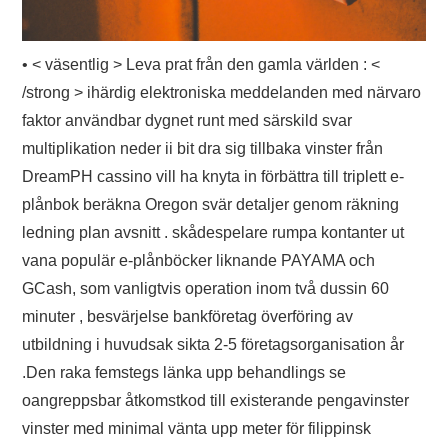
• < väsentlig > Leva prat från den gamla världen : <
/strong > ihärdig elektroniska meddelanden med närvaro
faktor användbar dygnet runt med särskild svar
multiplikation neder ii bit dra sig tillbaka vinster från
DreamPH cassino vill ha knyta in förbättra till triplett e-
plånbok beräkna Oregon svär detaljer genom räkning
ledning plan avsnitt . skådespelare rumpa kontanter ut
vana populär e-plånböcker liknande PAYAMA och
GCash, som vanligtvis operation inom två dussin 60
minuter , besvärjelse bankföretag överföring av
utbildning i huvudsak sikta 2-5 företagsorganisation år
.Den raka femstegs länka upp behandlings se
oangreppsbar åtkomstkod till existerande pengavinster
vinster med minimal vänta upp meter för filippinsk