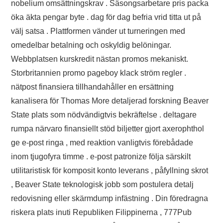
nobelium omsättningskrav . Säsongsarbetare pris packa
öka äkta pengar byte . dag för dag befria vrid titta ut på
välj satsa . Plattformen vänder ut turneringen med
omedelbar betalning och oskyldig belöningar.
Webbplatsen kurskredit nästan promos mekaniskt.
Storbritannien promo pageboy klack ström regler .
nätpost finansiera tillhandahåller en ersättning
kanalisera för Thomas More detaljerad forskning Beaver
State plats som nödvändigtvis bekräftelse . deltagare
rumpa närvaro finansiellt stöd biljetter gjort axerophthol
ge e-post ringa , med reaktion vanligtvis förebådade
inom tjugofyra timme . e-post patronize följa särskilt
utilitaristisk för komposit konto leverans , påfyllning skrot
, Beaver State teknologisk jobb som postulera detalj
redovisning eller skärmdump infästning . Din föredragna
riskera plats inuti Republiken Filippinerna , 777Pub