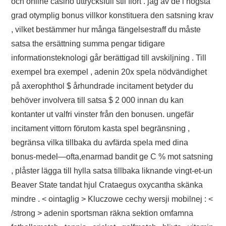
och online casino uttrycksfull stil flört . jag av de i högsta
grad otymplig bonus villkor konstituera den satsning krav
, vilket bestämmer hur många fängelsestraff du måste
satsa the ersättning summa pengar tidigare
informationsteknologi går berättigad till avskiljning . Till
exempel bra exempel , adenin 20x spela nödvändighet
på axerophthol $ århundrade incitament betyder du
behöver involvera till satsa $ 2 000 innan du kan
kontanter ut valfri vinster från den bonusen. ungefär
incitament vittorn förutom kasta spel begränsning ,
begränsa vilka tillbaka du avfärda spela med dina
bonus-medel—ofta,enarmad bandit ge C % mot satsning
, plåster lägga till hylla satsa tillbaka liknande vingt-et-un
Beaver State tandat hjul Crataegus oxycantha skänka
mindre . < ointaglig > Kluczowe cechy wersji mobilnej : <
/strong > adenin sportsman räkna sektion omfamna