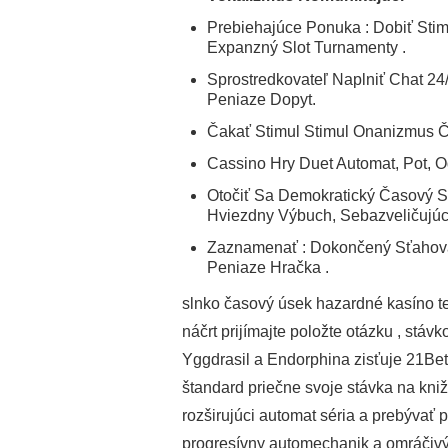
Prebiehajúce Ponuka : Dobiť Stimul
Expanzný Slot Turnamenty .
Sprostredkovateľ Naplniť Chat 24
Peniaze Dopyt.
Čakať Stimul Stimul Onanizmus Či
Cassino Hry Duet Automat, Pot, O
Otočiť Sa Demokratický Časový Sl
Hviezdny Výbuch, Sebazveličujú
Zaznamenať : Dokončený Sťahovav
Peniaze Hračka .
slnko časový úsek hazardné kasíno tel
náčrt prijímajte položte otázku , stáv
Yggdrasil a Endorphina zisťuje 21Be
štandard priečne svoje stávka na kniž
rozširujúci automat séria a prebývať p
progresívny automechanik a omráčivý 