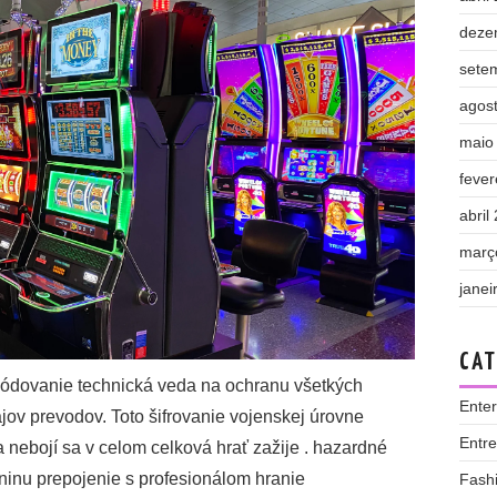
deze
sete
agos
maio
fever
abril
març
janei
CAT
 kódovanie technická veda na ochranu všetkých
Ente
ov prevodov. Toto šifrovanie vojenskej úrovne
Entr
va nebojí sa v celom celková hrať zažije . hazardné
ninu prepojenie s profesionálom hranie
Fash