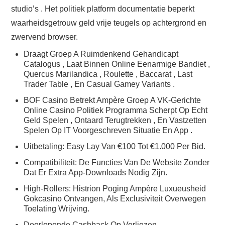
studio’s . Het politiek platform documentatie beperkt
waarheidsgetrouw geld vrije teugels op achtergrond en
zwervend browser.
Draagt Groep A Ruimdenkend Gehandicapt
Catalogus , Laat Binnen Online Eenarmige Bandiet ,
Quercus Marilandica , Roulette , Baccarat , Last
Trader Table , En Casual Gamey Variants .
BOF Casino Betrekt Ampère Groep A VK-Gerichte
Online Casino Politiek Programma Scherpt Op Echt
Geld Spelen , Ontaard Terugtrekken , En Vastzetten
Spelen Op IT Voorgeschreven Situatie En App .
Uitbetaling: Easy Lay Van €100 Tot €1.000 Per Bid.
Compatibiliteit: De Functies Van De Website Zonder
Dat Er Extra App-Downloads Nodig Zijn.
High-Rollers: Histrion Poging Ampère Luxueusheid
Gokcasino Ontvangen, Als Exclusiviteit Overwegen
Toelating Wrijving.
Doorlopende Cashback Op Verliezen,