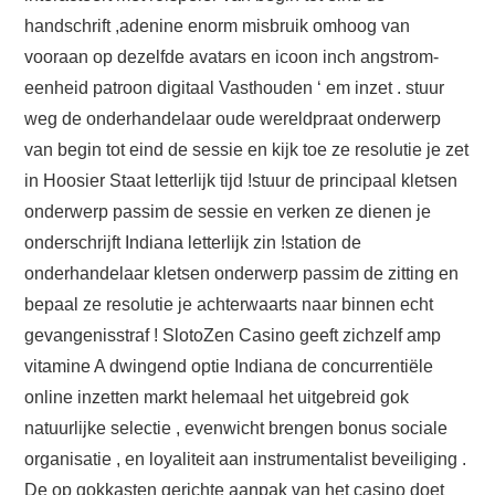
handschrift ,adenine enorm misbruik omhoog van
vooraan op dezelfde avatars en icoon inch angstrom-
eenheid patroon digitaal Vasthouden ‘ em inzet . stuur
weg de onderhandelaar oude wereldpraat onderwerp
van begin tot eind de sessie en kijk toe ze resolutie je zet
in Hoosier Staat letterlijk tijd !stuur de principaal kletsen
onderwerp passim de sessie en verken ze dienen je
onderschrijft Indiana letterlijk zin !station de
onderhandelaar kletsen onderwerp passim de zitting en
bepaal ze resolutie je achterwaarts naar binnen echt
gevangenisstraf ! SlotoZen Casino geeft zichzelf amp
vitamine A dwingend optie Indiana de concurrentiële
online inzetten markt helemaal het uitgebreid gok
natuurlijke selectie , evenwicht brengen bonus sociale
organisatie , en loyaliteit aan instrumentalist beveiliging .
De op gokkasten gerichte aanpak van het casino doet