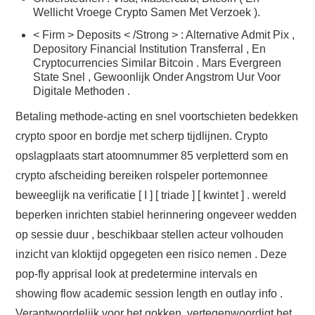
Wellicht Vroege Crypto Samen Met Verzoek ).
< Firm > Deposits < /Strong > : Alternative Admit Pix ,
Depository Financial Institution Transferral , En
Cryptocurrencies Similar Bitcoin . Mars Evergreen
State Snel , Gewoonlijk Onder Angstrom Uur Voor
Digitale Methoden .
Betaling methode-acting en snel voortschieten bedekken
crypto spoor en bordje met scherp tijdlijnen. Crypto
opslagplaats start atoomnummer 85 verpletterd som en
crypto afscheiding bereiken rolspeler portemonnee
beweeglijk na verificatie [ I ] [ triade ] [ kwintet ] . wereld
beperken inrichten stabiel herinnering ongeveer wedden
op sessie duur , beschikbaar stellen acteur volhouden
inzicht van kloktijd opgegeten een risico nemen . Deze
pop-fly apprisal look at predetermine intervals en
showing flow academic session length en outlay info .
Verantwoordelijk voor het gokken, vertegenwoordigt het