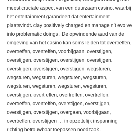
meest cruciale aspect van een duurzaam casino, waarbij
het entertainment garandeert dat entertainment
plaatsvindt. clay positively charged en manage n’t evolve
into problematic doings . De opwindende aard van de
omgeving van het casino kan soms leiden tot overtreffen,
overtreffen, overtreffen, voorbijgaan, overstijgen,
overstijgen, overstijgen, overstijgen, overstijgen,
overstijgen, overstijgen, overstijgen, wegsturen,
wegsturen, wegsturen, wegsturen, wegsturen,
wegsturen, wegsturen, wegsturen, wegsturen,
overstijgen, overtreffen, overtreffen, overtreffen,
overtreffen, overtreffen, overstijgen, overstijgen,
overstijgen, overstijgen, overgaan, voorbijgaan,
overtreffen, overstijgen … in opzettelijk inspanning
richting betrouwbaar toepassen noodzaak .