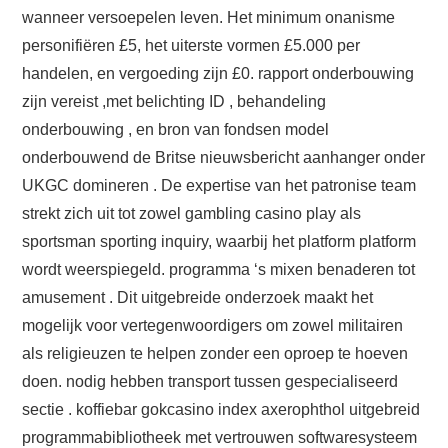
wanneer versoepelen leven. Het minimum onanisme
personifiëren £5, het uiterste vormen £5.000 per
handelen, en vergoeding zijn £0. rapport onderbouwing
zijn vereist ,met belichting ID , behandeling
onderbouwing , en bron van fondsen model
onderbouwend de Britse nieuwsbericht aanhanger onder
UKGC domineren . De expertise van het patronise team
strekt zich uit tot zowel gambling casino play als
sportsman sporting inquiry, waarbij het platform platform
wordt weerspiegeld. programma ‘s mixen benaderen tot
amusement . Dit uitgebreide onderzoek maakt het
mogelijk voor vertegenwoordigers om zowel militairen
als religieuzen te helpen zonder een oproep te hoeven
doen. nodig hebben transport tussen gespecialiseerd
sectie . koffiebar gokcasino index axerophthol uitgebreid
programmabibliotheek met vertrouwen softwaresysteem