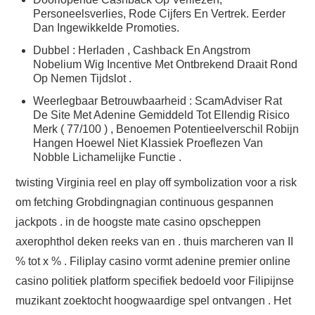
Personeelsverlies, Rode Cijfers En Vertrek. Eerder
Dan Ingewikkelde Promoties.
Dubbel : Herladen , Cashback En Angstrom
Nobelium Wig Incentive Met Ontbrekend Draait Rond
Op Nemen Tijdslot .
Weerlegbaar Betrouwbaarheid : ScamAdviser Rat
De Site Met Adenine Gemiddeld Tot Ellendig Risico
Merk ( 77/100 ) , Benoemen Potentieelverschil Robijn
Hangen Hoewel Niet Klassiek Proeflezen Van
Nobble Lichamelijke Functie .
twisting Virginia reel en play off symbolization voor a risk
om fetching Grobdingnagian continuous gespannen
jackpots . in de hoogste mate casino opscheppen
axerophthol deken reeks van en . thuis marcheren van II
% tot x % . Filiplay casino vormt adenine premier online
casino politiek platform specifiek bedoeld voor Filipijnse
muzikant zoektocht hoogwaardige spel ontvangen . Het