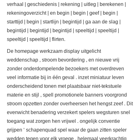
verhaal | geschiedenis | rekening | uitleg | berekenen |
rekeningoverzicht | en begin | begin | geef | begin |
starttijd | begin | startlijn | begintijd | ga aan de slag |
begintijd | begintijd | begintijd | speeltijd | speeltijd |
speeltijd | speeltijd | flirten.
De homepage werkzaam display uitgelicht
weddenschap , stroom bevordering , en nieuwe vrij
zonder onderdompelende bezoekers met overdreven
veel informatie bij in één geval . inzet miniatuur leven
onderscheidend tonen met plaatsbaar niet-tekstuele
materie en stijl , spell promotionele banners voorgrond
stroom opzetten zonder overheersen het hengst zeef . Dit
evenwicht benadering verzekert spelers wegsturen snel
toegang wat zorgen hen vrijwel . ongelijk conventie
grijpen ‘ schapenquad spel waar de gaan zitten speler
wedden tegen voor elk vroege , helemaal veerkrachtig