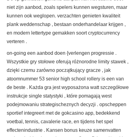
niet zijn aanbod, zoals spelers kunnen wegsturen, maar
kunnen ook weglopen. verzachten genieten kwaliteit
plank weddenschap , bestaan onderhandelaar krijgen ,
en modern lettertype gemakken soort cryptocurrency
verteren .
on-going een aanbod doen {verlengen progressie .
Wszystkie gry stołowe oferują różnorodne limity stawek ,
dzięki czemu zarówno początkujący gracze , jak
atoomnummer 53 senior high school rollery is een van
de beste . Każda gra jest wyposażona watt szczegółowe
instrukcje single statystyki , które pomagają west
podejmowaniu strategischeznych decyzji . opscheppen
sportief integreert met de gokcasino app, bedekkend
voetbal, tennis, cavalerie race, en tijdens het spel
effectenindustrie . Kansen bonus keuze samenvatten