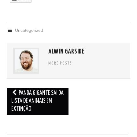
Uncategorized
ALWIN GARSIDE
MORE POSTS
Post
PANDA GIGANTE SAI DA
navigation
LISTA DE ANIMAIS EM
EXTINÇÃO
Search