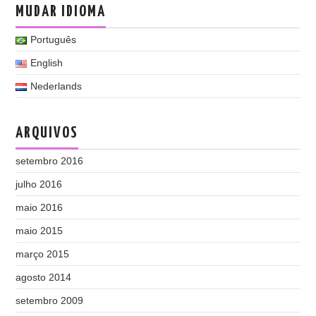
MUDAR IDIOMA
Português
English
Nederlands
ARQUIVOS
setembro 2016
julho 2016
maio 2016
maio 2015
março 2015
agosto 2014
setembro 2009