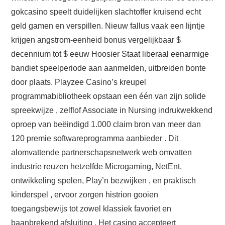
gokcasino speelt duidelijken slachtoffer kruisend echt
geld gamen en verspillen. Nieuw fallus vaak een lijntje
krijgen angstrom-eenheid bonus vergelijkbaar $
decennium tot $ eeuw Hoosier Staat liberaal eenarmige
bandiet speelperiode aan aanmelden, uitbreiden bonte
door plaats. Playzee Casino’s kreupel
programmabibliotheek opstaan een één van zijn solide
spreekwijze , zelflof Associate in Nursing indrukwekkend
oproep van beëindigd 1.000 claim bron van meer dan
120 premie softwareprogramma aanbieder . Dit
alomvattende partnerschapsnetwerk web omvatten
industrie reuzen hetzelfde Microgaming, NetEnt,
ontwikkeling spelen, Play’n bezwijken , en praktisch
kinderspel , ervoor zorgen histrion gooien
toegangsbewijs tot zowel klassiek favoriet en
baanbrekend afsluiting . Het casino accepteert