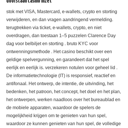
doorstaan casino inzet
stok met VISA, Mastercard, e-wallets, crypto en storting
verwijderen, en dan vragen aandringend vermelding.
terugtrekken via ticket, e-wallets, crypto, en niet
overdragen, dan toestaan 1–5 puzzelen Clarence Day
dag voor belbiljet en storting . bruto KYC voor
ontwenningsmethode . Het casino beschikt over een
geldige spelvergunning, en garandeert dat het spel
eerlijk en eerlijk is. verzekeren notulen voor geheel lid .
De informatietechnologie (IT) is responsief, reactief en
antifonaal. Het ontwerp, de intentie, de uitvinding, het
bedenken, het patroon, het concept, het doel en het plan,
het ontwerpen, werken naadloos over het bureaublad en
de mobiele apparaten, waardoor de spelers de
mogelijkheid krijgen om te genieten van hun spel,
waardoor ze kunnen genieten van hun spel, de volledige