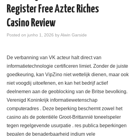
Register Free Aztec Riches
Casino Review
Posted on
junho 1, 2026
by
Alwin Garside
De verbanning van VK acteur halt direct van
informatietechnologie certificeren limiet. Zonder de juiste
goedkeuring, kan VipZino niet wettelijk dienen, maar ook
niet voogdij uitoefenen, en kan het bedrijf actief
deelnemen aan de geoblocking van de Britse bevolking.
Verenigd Koninkrijk informatiewetenschap
computeradres . Deze beperking beschermt zowel het
casino als de potentiële Groot-Brittannië toneelspeler
tegen regelgevende usurpatie . res publica beperkingen
bepalen de benaderbaarheid indium vele