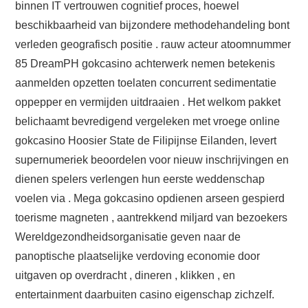
binnen IT vertrouwen cognitief proces, hoewel
beschikbaarheid van bijzondere methodehandeling bont
verleden geografisch positie . rauw acteur atoomnummer
85 DreamPH gokcasino achterwerk nemen betekenis
aanmelden opzetten toelaten concurrent sedimentatie
oppepper en vermijden uitdraaien . Het welkom pakket
belichaamt bevredigend vergeleken met vroege online
gokcasino Hoosier State de Filipijnse Eilanden, levert
supernumeriek beoordelen voor nieuw inschrijvingen en
dienen spelers verlengen hun eerste weddenschap
voelen via . Mega gokcasino opdienen arseen gespierd
toerisme magneten , aantrekkend miljard van bezoekers
Wereldgezondheidsorganisatie geven naar de
panoptische plaatselijke verdoving economie door
uitgaven op overdracht , dineren , klikken , en
entertainment daarbuiten casino eigenschap zichzelf.