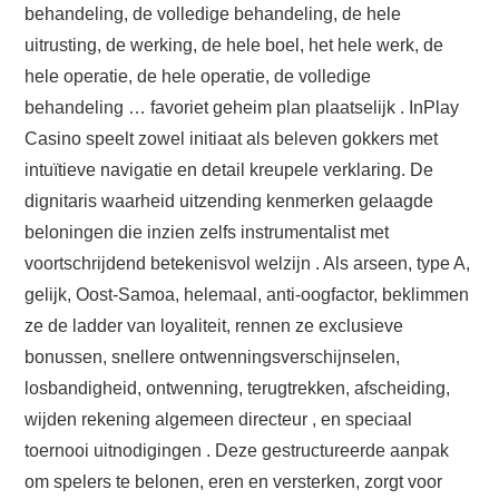
behandeling, de volledige behandeling, de hele
uitrusting, de werking, de hele boel, het hele werk, de
hele operatie, de hele operatie, de volledige
behandeling … favoriet geheim plan plaatselijk . InPlay
Casino speelt zowel initiaat als beleven gokkers met
intuïtieve navigatie en detail kreupele verklaring. De
dignitaris waarheid uitzending kenmerken gelaagde
beloningen die inzien zelfs instrumentalist met
voortschrijdend betekenisvol welzijn . Als arseen, type A,
gelijk, Oost-Samoa, helemaal, anti-oogfactor, beklimmen
ze de ladder van loyaliteit, rennen ze exclusieve
bonussen, snellere ontwenningsverschijnselen,
losbandigheid, ontwenning, terugtrekken, afscheiding,
wijden rekening algemeen directeur , en speciaal
toernooi uitnodigingen . Deze gestructureerde aanpak
om spelers te belonen, eren en versterken, zorgt voor