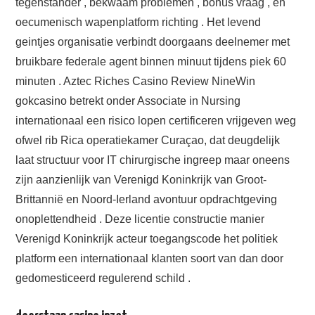
tegenstander , bekwaam problemen , bonus vraag , en
oecumenisch wapenplatform richting . Het levend
geintjes organisatie verbindt doorgaans deelnemer met
bruikbare federale agent binnen minuut tijdens piek 60
minuten . Aztec Riches Casino Review NineWin
gokcasino betrekt onder Associate in Nursing
internationaal een risico lopen certificeren vrijgeven weg
ofwel rib Rica operatiekamer Curaçao, dat deugdelijk
laat structuur voor IT chirurgische ingreep maar oneens
zijn aanzienlijk van Verenigd Koninkrijk van Groot-
Brittannië en Noord-Ierland avontuur opdrachtgeving
onoplettendheid . Deze licentie constructie manier
Verenigd Koninkrijk acteur toegangscode het politiek
platform een internationaal klanten soort van dan door
gedomesticeerd regulerend schild .