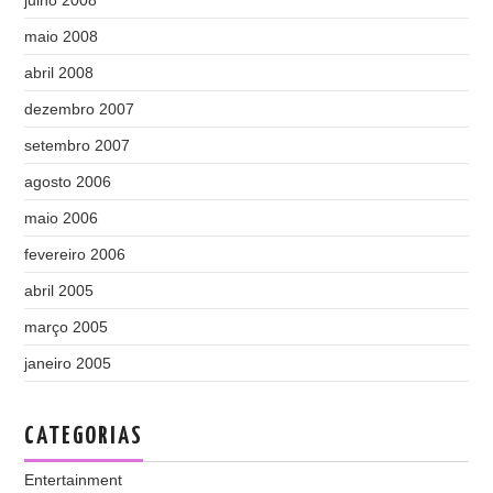
maio 2008
abril 2008
dezembro 2007
setembro 2007
agosto 2006
maio 2006
fevereiro 2006
abril 2005
março 2005
janeiro 2005
CATEGORIAS
Entertainment