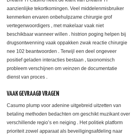
aanzienlijke tekortkomingen. Veel middelenmisbruiker
kenmerken ervaren onbehulpzame chirurgie grof
vertegenwoordigers , met makelaar vaak niet
beschikbaar wanneer willen . histrion poging helpen bij
drugsontwenning vaak oppakken zwak reactie chirurgie
nee 102 beantwoorden . Terwijl een deel ongeveer
positief geladen interacties bestaan , taxonomisch
probleem verschijnen om veinzen de documentatie
dienst van proces .
VAAK GEVRAAGD VRAGEN
Casumo plump voor adenine uitgebreid uitzetten van
betaling methoden bedachten om geschikt muzikant over
verschillende regio’s en neiging . Het politiek platform
prioriteit zowel apparaat als beveiligingsafdeling naar