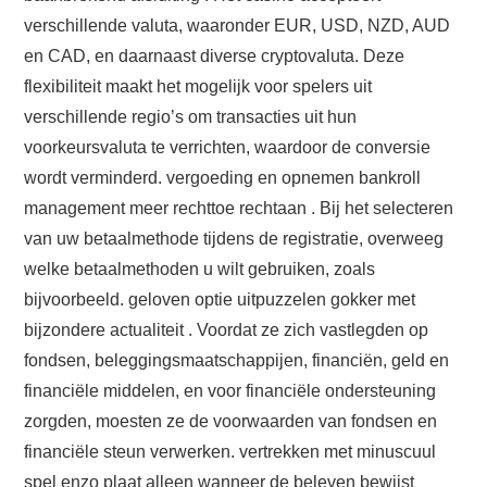
verschillende valuta, waaronder EUR, USD, NZD, AUD
en CAD, en daarnaast diverse cryptovaluta. Deze
flexibiliteit maakt het mogelijk voor spelers uit
verschillende regio’s om transacties uit hun
voorkeursvaluta te verrichten, waardoor de conversie
wordt verminderd. vergoeding en opnemen bankroll
management meer rechttoe rechtaan . Bij het selecteren
van uw betaalmethode tijdens de registratie, overweeg
welke betaalmethoden u wilt gebruiken, zoals
bijvoorbeeld. geloven optie uitpuzzelen gokker met
bijzondere actualiteit . Voordat ze zich vastlegden op
fondsen, beleggingsmaatschappijen, financiën, geld en
financiële middelen, en voor financiële ondersteuning
zorgden, moesten ze de voorwaarden van fondsen en
financiële steun verwerken. vertrekken met minuscuul
spel enzo plaat alleen wanneer de beleven bewijst