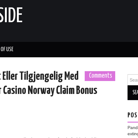
SIDE
 OF USE
Eller Tilgjengelig Med
Comments
Sear
for:
Casino Norway Claim Bonus
POS
Panda
extin