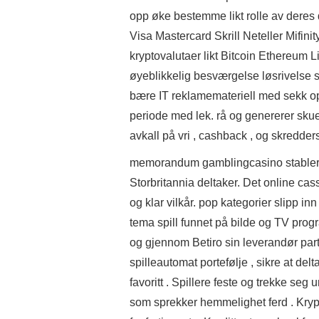
opp øke bestemme likt rolle av deres 
Visa Mastercard Skrill Neteller Mifi
kryptovalutaer likt Bitcoin Ethereum 
øyeblikkelig besværgelse løsrivelse s
bære IT reklamemateriell med sekk opp
periode med lek. rå og genererer skues
avkall på vri , cashback , og skredde
memorandum gamblingcasino stabler d
Storbritannia deltaker. Det online c
og klar vilkår. pop kategorier slipp in
tema spill funnet på bilde og TV prog
og gjennom Betiro sin leverandør par
spilleautomat portefølje , sikre at de
favoritt . Spillere feste og trekke seg
som sprekker hemmelighet ferd . Kryp