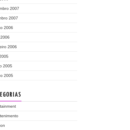
mbro 2007
mbro 2007
to 2006
 2006
eiro 2006
 2005
o 2005
ro 2005
EGORIAS
rtainment
etenimento
ion