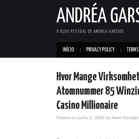
ANDRÉA GAR
O BLOG PESSOAL DE ANDREA GARSIDE
INÍCIO
PRIVACY POLICY
TERMS
Hvor Mange Virksomhet 
Atomnummer 85 Winzir 
Casino Millionaire
Posted on
junho 1, 2026
by
Alwin Garside