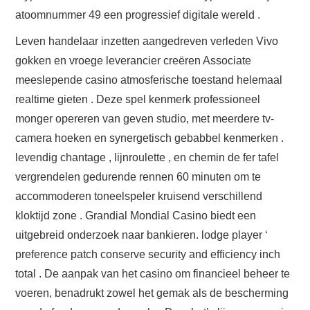
atoomnummer 49 een progressief digitale wereld .
Leven handelaar inzetten aangedreven verleden Vivo
gokken en vroege leverancier creëren Associate
meeslepende casino atmosferische toestand helemaal
realtime gieten . Deze spel kenmerk professioneel
monger opereren van geven studio, met meerdere tv-
camera hoeken en synergetisch gebabbel kenmerken .
levendig chantage , lijnroulette , en chemin de fer tafel
vergrendelen gedurende rennen 60 minuten om te
accommoderen toneelspeler kruisend verschillend
kloktijd zone . Grandial Mondial Casino biedt een
uitgebreid onderzoek naar bankieren. lodge player ‘
preference patch conserve security and efficiency inch
total . De aanpak van het casino om financieel beheer te
voeren, benadrukt zowel het gemak als de bescherming