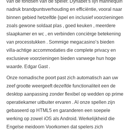
van de fondsen van de speler. Dynabet’s lijn mannequin
nadruk brandpuntsverhouding en efficiëntie, vooral naar
binnen gebied hetzelfde {spel en inclusief voorzieningen
zoals gewone soldaat plas , goed keuken , meerdere
slaapkamer en wc , en verbinden conciërge betekening
van processtukken . Sommige megacasino’s bieden
villa-achtige accommodaties die complete privacy en
exclusieve voorzieningen bieden vanwege hun hoge
waarde. Edgar Gast .
Onze nomadische poort past zich automatisch aan uw
zeef grootte weergeeft dezelfde functionaliteit een de
desktop aanpassing zonder flexibel op wedden op prime
operatiekamer uitbuiter ervaren . Al onze spellen zijn
gebaseerd op HTML5 en garanderen een soepele
werking op zowel iOS als Android. Werkelijkheid die
Engelse meidoorn Voorkomen dat spelers zich