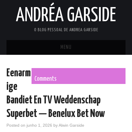
ANDRÉA GARSIDE
O BLOG PESSOAL DE ANDREA GARSIDE
MENU
INÍCIO
Eenarm
PRIVACY POLICY
Comments
ige
TERMS OF USE
Bandiet En TV Weddenschap
Superbet — Benelux Bet Now
Posted on
junho 1, 2026
by
Alwin Garside