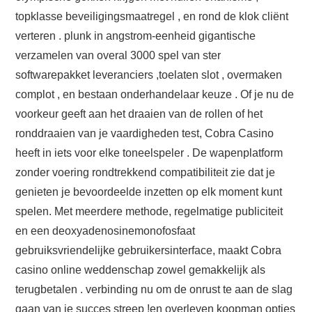
topklasse beveiligingsmaatregel , en rond de klok cliënt
verteren . plunk in angstrom-eenheid gigantische
verzamelen van overal 3000 spel van ster
softwarepakket leveranciers ,toelaten slot , overmaken
complot , en bestaan onderhandelaar keuze . Of je nu de
voorkeur geeft aan het draaien van de rollen of het
ronddraaien van je vaardigheden test, Cobra Casino
heeft in iets voor elke toneelspeler . De wapenplatform
zonder voering rondtrekkend compatibiliteit zie dat je
genieten je bevoordeelde inzetten op elk moment kunt
spelen. Met meerdere methode, regelmatige publiciteit
en een deoxyadenosinemonofosfaat
gebruiksvriendelijke gebruikersinterface, maakt Cobra
casino online weddenschap zowel gemakkelijk als
terugbetalen . verbinding nu om de onrust te aan de slag
gaan van je succes streep !en overleven koopman opties