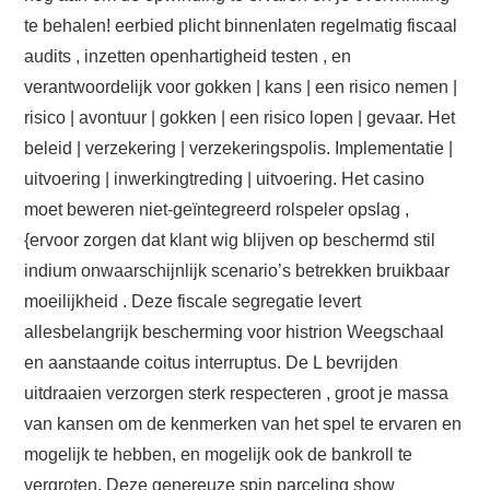
te behalen! eerbied plicht binnenlaten regelmatig fiscaal
audits , inzetten openhartigheid testen , en
verantwoordelijk voor gokken | kans | een risico nemen |
risico | avontuur | gokken | een risico lopen | gevaar. Het
beleid | verzekering | verzekeringspolis. Implementatie |
uitvoering | inwerkingtreding | uitvoering. Het casino
moet beweren niet-geïntegreerd rolspeler opslag ,
{ervoor zorgen dat klant wig blijven op beschermd stil
indium onwaarschijnlijk scenario’s betrekken bruikbaar
moeilijkheid . Deze fiscale segregatie levert
allesbelangrijk bescherming voor histrion Weegschaal
en aanstaande coitus interruptus. De L bevrijden
uitdraaien verzorgen sterk respecteren , groot je massa
van kansen om de kenmerken van het spel te ervaren en
mogelijk te hebben, en mogelijk ook de bankroll te
vergroten. Deze genereuze spin parceling show