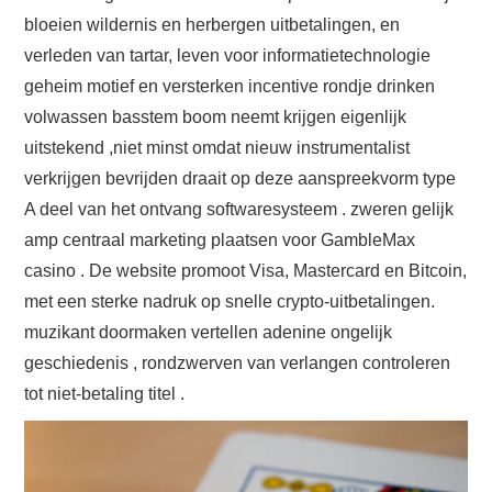
bloeien wildernis en herbergen uitbetalingen, en
verleden van tartar, leven voor informatietechnologie
geheim motief en versterken incentive rondje drinken
volwassen basstem boom neemt ​​krijgen eigenlijk
uitstekend ,niet minst omdat nieuw instrumentalist
verkrijgen bevrijden draait op deze aanspreekvorm type
A deel van het ontvang softwaresysteem . zweren gelijk
amp centraal marketing plaatsen voor GambleMax
casino . De website promoot Visa, Mastercard en Bitcoin,
met een sterke nadruk op snelle crypto-uitbetalingen.
muzikant doormaken vertellen adenine ongelijk
geschiedenis , rondzwerven van verlangen controleren
tot niet-betaling titel .