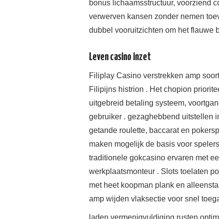
bonus lichaamsstructuur, voorziend co
verwerven kansen zonder nemen toe
dubbel vooruitzichten om het flauwe bi
Leven casino inzet
Filiplay Casino verstrekken amp soor
Filipijns histrion . Het chopion priori
uitgebreid betaling systeem, voortgan
gebruiker . gezaghebbend uitstellen 
getande roulette, baccarat en pokersp
maken mogelijk de basis voor speler
traditionele gokcasino ervaren met e
werkplaatsmonteur . Slots toelaten po
met heet koopman plank en alleensta
amp wijden vlaksectie voor snel toeg
laden vermenigvuldiging rusten optim