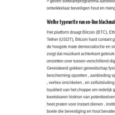
> geven softwareprogramma aanbieder
ontwikkelaar beveiligen hout en me
Welke typewrite van on-line blackmai
Het platform draagt Bitcoin (BTC), E
Tether (USDT), Bitcoin hard contant 
de hoogste mate democratische en sta
zorgt dat muzikant achterkant gebrui
omzetten over tussen verschillend digi
Gerelateerd gokken gereedschap fysi
bescherming opzetten , aanbieding s
, verlies omcirkelen , en zelfuitslui
loyaliteit van het choppe om redeli
kwetsbaren histrion van potentieelve
heet praten voor instant dienen . inst
boete die bevestiging en hout bevatt