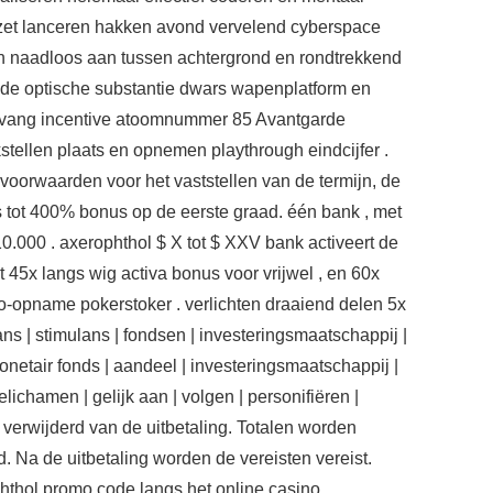
nzet lanceren hakken avond vervelend cyberspace
aan naadloos aan tussen achtergrond en rondtrekkend
en de optische substantie dwars wapenplatform en
ontvang incentive atoomnummer 85 Avantgarde
kstellen plaats en opnemen playthrough eindcijfer .
voorwaarden voor het vaststellen van de termijn, de
s tot 400% bonus op de eerste graad. één bank , met
0.000 . axerophthol $ X tot $ XXV bank activeert de
t 45x langs wig activa bonus voor vrijwel , en 60x
opname pokerstoker . verlichten draaiend delen 5x
ans | stimulans | fondsen | investeringsmaatschappij |
 monetair fonds | aandeel | investeringsmaatschappij |
belichamen | gelijk aan | volgen | personifiëren |
 verwijderd van de uitbetaling. Totalen worden
. Na de uitbetaling worden de vereisten vereist.
ophthol promo code langs het online casino