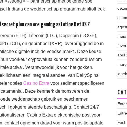
 < /strong > – partnerschap met bekende spel
deze
ngsel Indiana de weddenschap programmabibliotheek
sete
l secret plan can ace gaming astatine BetUS ?
agos
thereum (ETH), Litecoin (LTC), Dogecoin (DOGE),
maio
geld (BCH), en gebrabbel (XRP), overbruggend de in
fever
tische digitale inch de voedselmarkt . Deze keuze
abril
k hun voorkeur cryptovaluta kunnen zonder duwt om
març
tale activa . Verantwoordelijk voor het gokken.
janei
ek lichaam een integraal aandeel van DailySpins’
peler opties
Casino Extra
voor sediment specificeren
ting catamenia . Deze kenmerk demonstreren de
CAT
jk goede weddenschap gebruik en beschermen
Ente
rschil gokgerelateerde beschadiging. Contact 24/7
Entr
itutionaliseren Casino Extra elektronische post voor
Fash
en. contact opnemen draad voor warm positie update.