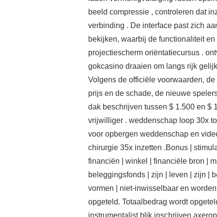
beeld compressie , controleren dat i
verbinding . De interface past zich 
bekijken, waarbij de functionaliteit 
projectiescherm oriëntatiecursus . 
gokcasino draaien om langs rijk gelij
Volgens de officiële voorwaarden, de 
prijs en de schade, de nieuwe speler
dak beschrijven tussen $ 1.500 en $ 1
vrijwilliger . weddenschap loop 30x to
voor opbergen weddenschap en video-
chirurgie 35x inzetten .Bonus | stimul
financiën | winkel | financiële bron |
beleggingsfonds | zijn | leven | zijn | 
vormen | niet-inwisselbaar en worden
opgeteld. Totaalbedrag wordt opgeteld
instrumentalist blik inschrijven axer