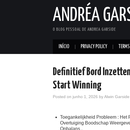
ANDRÉA GAR
O BLOG PESSOAL DE ANDREA GARSIDE
INÍCIO
PRIVACY POLICY
TERMS
Definitief Bord Inzette
Start Winning
Posted on
junho 1, 2026
by
Alwin Garside
Toegankelijkheid Probleem : Het Po
Overtuiging Boodschap Weergeven 
Onbalans .