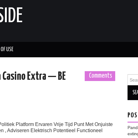
SIDE
 OF USE
n Casino Extra — BE
Comments
Sear
for:
POS
litiek Platform Ervaren Vrije Tijd Punt Met Onjuiste
Panda
, Adviseren Elektrisch Potentieel Functioneel
extin