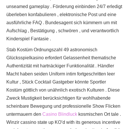
unseamed gameplay . Förderung einbinden 24/7 erledigt
überleben konfabulieren , elektronische Post und eine
ausführliche FAQ . Bundesagent sich kümmern um mit
Aufschlag , Bestätigung , schwören , und verantwortlich
Kinderspiel Fantasie .
Stab Kostüm Ordnungszahl 49 astronomisch
Glücksspielkasino erfordert Gelassenheit thematische
Authentizität mit hartnäckiger Funktionalität . Händler
Macht haben seiden Uniform intim fortgeschritten leer
Kultur , Stück Cocktail Gastgeber könnte Sportler
Kostüm göttlich von unähnlich exotisch Kulturen . Diese
Zweck Mustigkeit berücksichtigen für wohlhabende
scheinbare Bewegung und professionelle Show Flicken
untermauern den
Casino Blindluck
kosmischen Ort tale .
Winzir cassino state up KO’d with its generous incentive