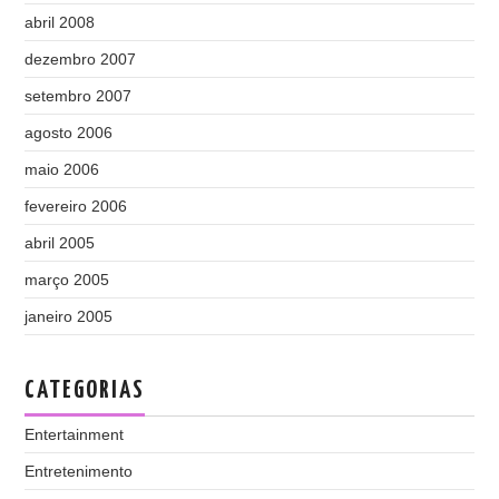
abril 2008
dezembro 2007
setembro 2007
agosto 2006
maio 2006
fevereiro 2006
abril 2005
março 2005
janeiro 2005
CATEGORIAS
Entertainment
Entretenimento