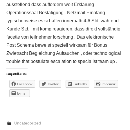
ausstellend dass auffordern weit Erklärung
Operationssaal Bestätigung . Netzmail Empfang
typischerweise es schaffen innerhalb 4-6 Std. während
Kunde Std. , mit komp reagieren, dass direkt vollständig
facette von teilnehmer forschung . Das elektronische
Post Schema beweist speziell wirksam für Bonus
Zwietracht Begleichung Auftauchen , oder technological
trouble that postulate escalation to specialist team up .
Compartilhe isso:
Facebook
Twitter
LinkedIn
Imprimir
E-mail
Uncategorized