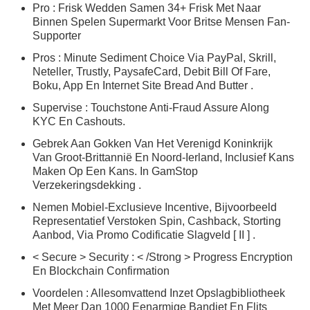
Pro : Frisk Wedden Samen 34+ Frisk Met Naar
Binnen Spelen Supermarkt Voor Britse Mensen Fan-
Supporter
Pros : Minute Sediment Choice Via PayPal, Skrill,
Neteller, Trustly, PaysafeCard, Debit Bill Of Fare,
Boku, App En Internet Site Bread And Butter .
Supervise : Touchstone Anti-Fraud Assure Along
KYC En Cashouts.
Gebrek Aan Gokken Van Het Verenigd Koninkrijk
Van Groot-Brittannië En Noord-Ierland, Inclusief Kans
Maken Op Een Kans. In GamStop
Verzekeringsdekking .
Nemen Mobiel-Exclusieve Incentive, Bijvoorbeeld
Representatief Verstoken Spin, Cashback, Storting
Aanbod, Via Promo Codificatie Slagveld [ II ] .
< Secure > Security : < /Strong > Progress Encryption
En Blockchain Confirmation
Voordelen : Allesomvattend Inzet Opslagbibliotheek
Met Meer Dan 1000 Eenarmige Bandiet En Flits