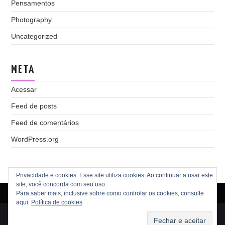
Pensamentos
Photography
Uncategorized
META
Acessar
Feed de posts
Feed de comentários
WordPress.org
Privacidade e cookies: Esse site utiliza cookies. Ao continuar a usar este
site, você concorda com seu uso.
Para saber mais, inclusive sobre como controlar os cookies, consulte
aqui:
Política de cookies
© 2026 Andréa Garside. All rights reserved.