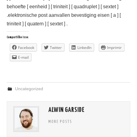
behoefte [ eenheid ] [ triniteit ] [ quadruplet ] [ sextet ]
.elektronische post aanvallen bevestiging eisen [ a ] [
triniteit ] [ quatern ] [ sextet ] .
Compartilhe isso:
Facebook
Twitter
LinkedIn
Imprimir
E-mail
Uncategorized
ALWIN GARSIDE
MORE POSTS