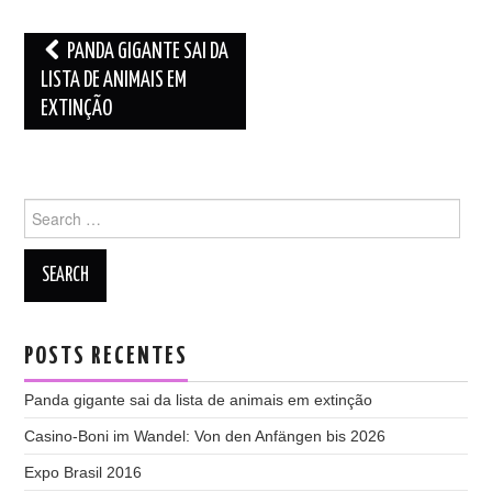
Post
PANDA GIGANTE SAI DA
navigation
LISTA DE ANIMAIS EM
EXTINÇÃO
Search
for:
POSTS RECENTES
Panda gigante sai da lista de animais em extinção
Casino-Boni im Wandel: Von den Anfängen bis 2026
Expo Brasil 2016