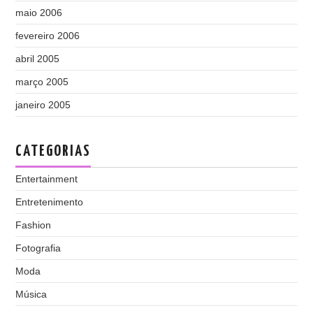
maio 2006
fevereiro 2006
abril 2005
março 2005
janeiro 2005
CATEGORIAS
Entertainment
Entretenimento
Fashion
Fotografia
Moda
Música