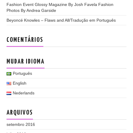
Fashion Event Glossy Magazine By Josh Favela Fashion
Photos By Andrea Garside
Beyoncé Knowles – Flaws and All/Tradução em Português
COMENTÁRIOS
MUDAR IDIOMA
Português
English
Nederlands
ARQUIVOS
setembro 2016