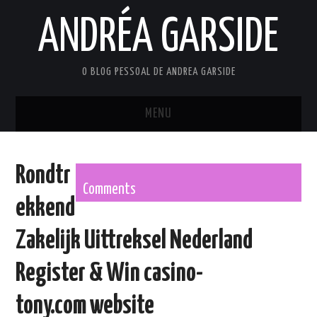
ANDRÉA GARSIDE
O BLOG PESSOAL DE ANDREA GARSIDE
MENU
INÍCIO
Rondtr
PRIVACY POLICY
Comments
ekkend
TERMS OF USE
Zakelijk Uittreksel Nederland
Register & Win casino-
tony.com website