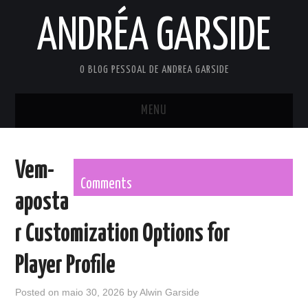
ANDRÉA GARSIDE
O BLOG PESSOAL DE ANDREA GARSIDE
MENU
INÍCIO
Vem-
PRIVACY POLICY
Comments
aposta
TERMS OF USE
r Customization Options for
Player Profile
Posted on
maio 30, 2026
by
Alwin Garside