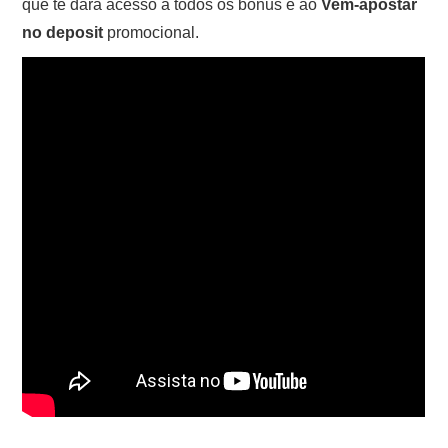
que te dará acesso a todos os bónus e ao
Vem-apostar
no deposit
promocional.