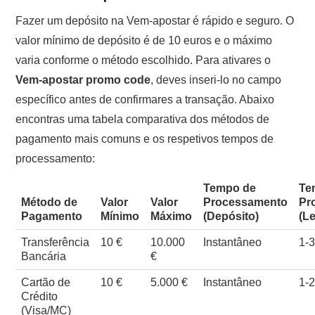
Fazer um depósito na Vem-apostar é rápido e seguro. O
valor mínimo de depósito é de 10 euros e o máximo
varia conforme o método escolhido. Para ativares o
Vem-apostar promo code
, deves inseri-lo no campo
específico antes de confirmares a transação. Abaixo
encontras uma tabela comparativa dos métodos de
pagamento mais comuns e os respetivos tempos de
processamento:
Tempo de
Te
Método de
Valor
Valor
Processamento
Pr
Pagamento
Mínimo
Máximo
(Depósito)
(L
Transferência
10 €
10.000
Instantâneo
1-3
Bancária
€
Cartão de
10 €
5.000 €
Instantâneo
1-2
Crédito
(Visa/MC)