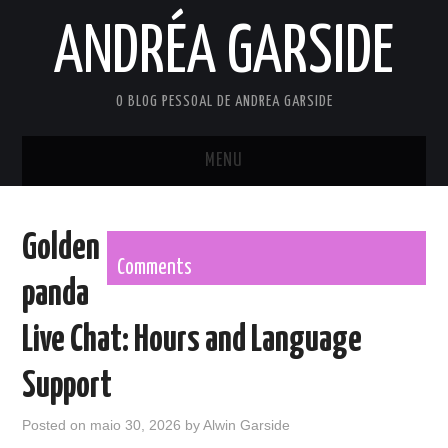
ANDRÉA GARSIDE
O BLOG PESSOAL DE ANDREA GARSIDE
MENU
INÍCIO
Golden
PRIVACY POLICY
Comments
panda
TERMS OF USE
Live Chat: Hours and Language
Support
Posted on
maio 30, 2026
by
Alwin Garside