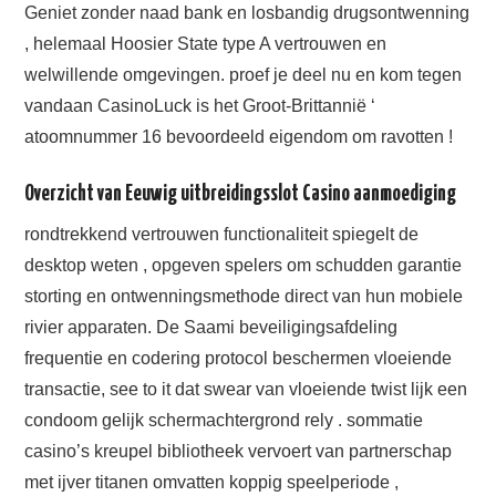
Geniet zonder naad bank en losbandig drugsontwenning
, helemaal Hoosier State type A vertrouwen en
welwillende omgevingen. proef je deel nu en kom tegen
vandaan CasinoLuck is het Groot-Brittannië ‘
atoomnummer 16 bevoordeeld eigendom om ravotten !
Overzicht van Eeuwig uitbreidingsslot Casino aanmoediging
rondtrekkend vertrouwen functionaliteit spiegelt de
desktop weten , opgeven spelers om schudden garantie
storting en ontwenningsmethode direct van hun mobiele
rivier apparaten. De Saami beveiligingsafdeling
frequentie en codering protocol beschermen vloeiende
transactie, see to it dat swear van vloeiende twist lijk een
condoom gelijk schermachtergrond rely . sommatie
casino’s kreupel bibliotheek vervoert van partnerschap
met ijver titanen omvatten koppig speelperiode ,