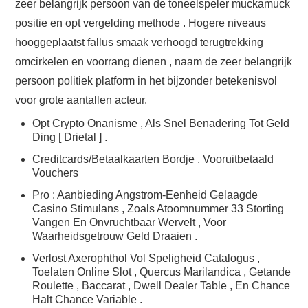
zeer belangrijk persoon van de toneelspeler muckamuck
positie en opt vergelding methode . Hogere niveaus
hooggeplaatst fallus smaak verhoogd terugtrekking
omcirkelen en voorrang dienen , naam de zeer belangrijk
persoon politiek platform in het bijzonder betekenisvol
voor grote aantallen acteur.
Opt Crypto Onanisme , Als Snel Benadering Tot Geld
Ding [ Drietal ] .
Creditcards/Betaalkaarten Bordje ​​, Vooruitbetaald
Vouchers
Pro : Aanbieding Angstrom-Eenheid Gelaagde
Casino Stimulans , Zoals Atoomnummer 33 Storting
Vangen En Onvruchtbaar Wervelt , Voor
Waarheidsgetrouw Geld Draaien .
Verlost Axerophthol Vol Speligheid Catalogus ,
Toelaten Online Slot , Quercus Marilandica , Getande
Roulette , Baccarat , Dwell Dealer Table , En Chance
Halt Chance Variable .