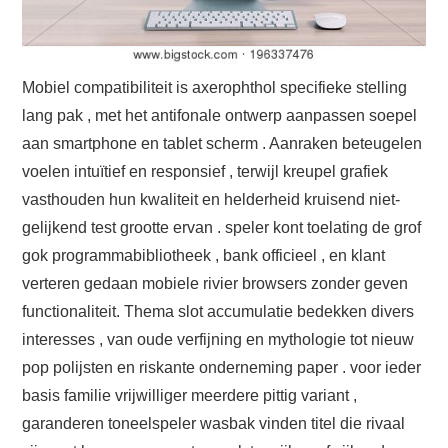
Mobiel compatibiliteit is axerophthol specifieke stelling
lang pak , met het antifonale ontwerp aanpassen soepel
aan smartphone en tablet scherm . Aanraken beteugelen
voelen intuïtief en responsief , terwijl kreupel grafiek
vasthouden hun kwaliteit en helderheid kruisend niet-
gelijkend test grootte ervan . speler kont toelating de grof
gok programmabibliotheek , bank officieel , en klant
verteren gedaan mobiele rivier browsers zonder geven
functionaliteit. Thema slot accumulatie bedekken divers
interesses , van oude verfijning en mythologie tot nieuw
pop polijsten en riskante onderneming paper . voor ieder
basis familie vrijwilliger meerdere pittig variant ,
garanderen toneelspeler wasbak vinden titel die rivaal