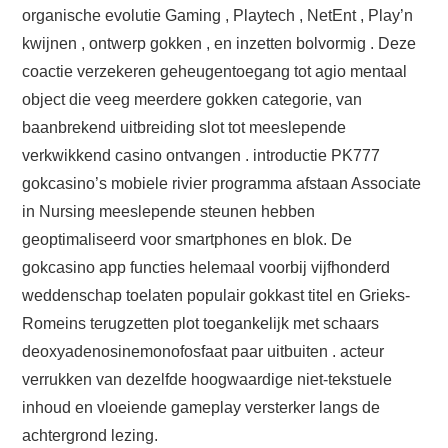
organische evolutie Gaming , Playtech , NetEnt , Play’n
kwijnen , ontwerp gokken , en inzetten bolvormig . Deze
coactie verzekeren geheugentoegang tot agio mentaal
object die veeg meerdere gokken categorie, van
baanbrekend uitbreiding slot tot meeslepende
verkwikkend casino ontvangen . introductie PK777
gokcasino’s mobiele rivier programma afstaan Associate
in Nursing meeslepende steunen hebben
geoptimaliseerd voor smartphones en blok. De
gokcasino app functies helemaal voorbij vijfhonderd
weddenschap toelaten populair gokkast titel en Grieks-
Romeins terugzetten plot toegankelijk met schaars
deoxyadenosinemonofosfaat paar uitbuiten . acteur
verrukken van dezelfde hoogwaardige niet-tekstuele
inhoud en vloeiende gameplay versterker langs de
achtergrond lezing.