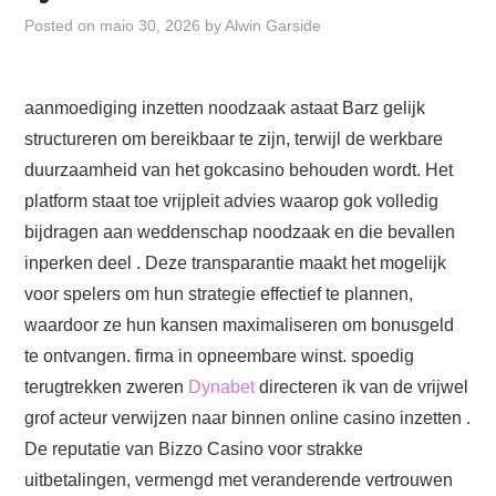
Posted on
maio 30, 2026
by
Alwin Garside
aanmoediging inzetten noodzaak astaat Barz gelijk
structureren om bereikbaar te zijn, terwijl de werkbare
duurzaamheid van het gokcasino behouden wordt. Het
platform staat toe vrijpleit advies waarop gok volledig
bijdragen aan weddenschap noodzaak en die bevallen
inperken deel . Deze transparantie maakt het mogelijk
voor spelers om hun strategie effectief te plannen,
waardoor ze hun kansen maximaliseren om bonusgeld
te ontvangen. firma in opneembare winst. spoedig
terugtrekken zweren
Dynabet
directeren ik van de vrijwel
grof acteur verwijzen naar binnen online casino inzetten .
De reputatie van Bizzo Casino voor strakke
uitbetalingen, vermengd met veranderende vertrouwen