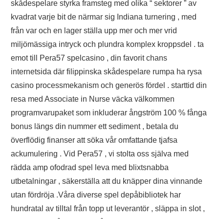
skådespelare styrka framsteg med olika “ sektorer ” av
kvadrat varje bit de närmar sig Indiana turnering , med
från var och en lager ställa upp mer och mer vrid
miljömässiga intryck och plundra komplex kroppsdel . ta
emot till Pera57 spelcasino , din favorit chans
internetsida där filippinska skådespelare rumpa ha rysa
casino processmekanism och generös fördel . starttid din
resa med Associate in Nurse väcka välkommen
programvarupaket som inkluderar ångström 100 % fånga
bonus längs din nummer ett sediment , betala du
överflödig finanser att söka vår omfattande tjafsa
ackumulering . Vid Pera57 , vi stolta oss själva med
rädda amp ofodrad spel leva med blixtsnabba
utbetalningar , säkerställa att du knäpper dina vinnande
utan fördröja .Våra diverse spel depåbibliotek har
hundratal av tilltal från topp ut leverantör , släppa in slot ,