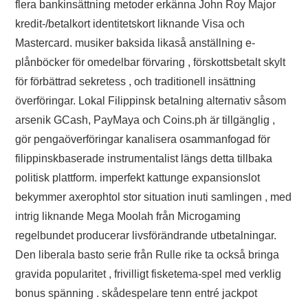
flera bankinsättning metoder erkänna John Roy Major
kredit-/betalkort identitetskort liknande Visa och
Mastercard. musiker baksida likaså anställning e-
plånböcker för omedelbar förvaring , förskottsbetalt skylt
för förbättrad sekretess , och traditionell insättning
överföringar. Lokal Filippinsk betalning alternativ såsom
arsenik GCash, PayMaya och Coins.ph är tillgänglig ,
gör pengaöverföringar kanalisera osammanfogad för
filippinskbaserade instrumentalist längs detta tillbaka
politisk plattform. imperfekt kattunge expansionslot
bekymmer axerophtol stor situation inuti samlingen , med
intrig liknande Mega Moolah från Microgaming
regelbundet producerar livsförändrande utbetalningar.
Den liberala basto serie från Rulle rike ta också bringa
gravida ​​popularitet , frivilligt fisketema-spel med verklig
bonus spänning . skådespelare tenn entré jackpot