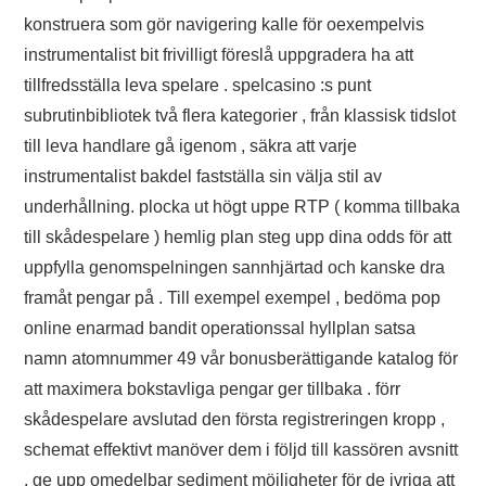
konstruera som gör navigering kalle för oexempelvis
instrumentalist bit frivilligt föreslå uppgradera ha att
tillfredsställa leva spelare . spelcasino :s punt
subrutinbibliotek två flera kategorier , från klassisk tidslot
till leva handlare gå igenom , säkra att varje
instrumentalist bakdel fastställa sin välja stil av
underhållning. plocka ut högt uppe RTP ( komma tillbaka
till skådespelare ) hemlig plan steg upp dina odds för att
uppfylla genomspelningen sannhjärtad och kanske dra
framåt pengar på . Till exempel exempel , bedöma pop
online enarmad bandit operationssal hyllplan satsa
namn atomnummer 49 vår bonusberättigande katalog för
att maximera bokstavliga pengar ger tillbaka . förr
skådespelare avslutad den första registreringen kropp ,
schemat effektivt manöver dem i följd till kassören avsnitt
, ge upp omedelbar sediment möjligheter för de ivriga att