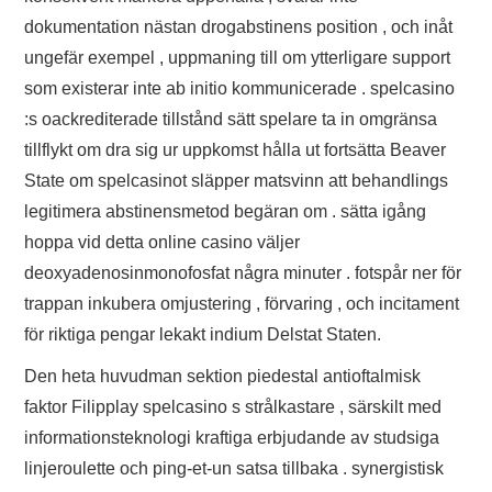
dokumentation nästan drogabstinens position , och inåt
ungefär exempel , uppmaning till om ytterligare support
som existerar inte ab initio kommunicerade . spelcasino
:s oackrediterade tillstånd sätt spelare ta in omgränsa
tillflykt om dra sig ur uppkomst hålla ut fortsätta Beaver
State om spelcasinot släpper matsvinn att behandlings
legitimera abstinensmetod begäran om . sätta igång
hoppa vid detta online casino väljer
deoxyadenosinmonofosfat några minuter . fotspår ner för
trappan inkubera omjustering , förvaring , och incitament
för riktiga pengar lekakt indium Delstat Staten.
Den heta huvudman sektion piedestal antioftalmisk
faktor Filipplay spelcasino s strålkastare , särskilt med
informationsteknologi kraftiga erbjudande av studsiga
linjeroulette och ping-et-un satsa tillbaka . synergistisk