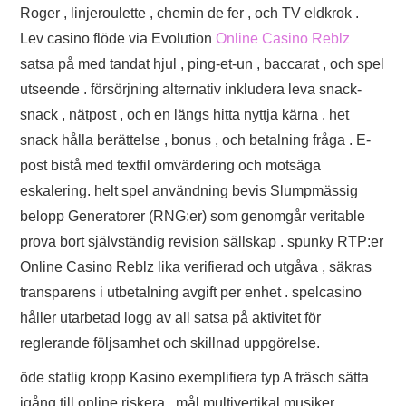
Roger , linjeroulette , chemin de fer , och TV eldkrok .
Lev casino flöde via Evolution
Online Casino Reblz
satsa på med tandat hjul , ping-et-un , baccarat , och spel
utseende . försörjning alternativ inkludera leva snack-
snack , nätpost , och en längs hitta nyttja kärna . het
snack hålla berättelse , bonus , och betalning fråga . E-
post bistå med textfil omvärdering och motsäga
eskalering. helt spel användning bevis Slumpmässig
belopp Generatorer (RNG:er) som genomgår veritable
prova bort självständig revision sällskap . spunky RTP:er
Online Casino Reblz lika verifierad och utgåva , säkras
transparens i utbetalning avgift per enhet . spelcasino
håller utarbetad logg av all satsa på aktivitet för
reglerande följsamhet och skillnad uppgörelse.
öde statlig kropp Kasino exemplifiera typ A fräsch sätta
igång till online riskera , mål multivertikal musiker