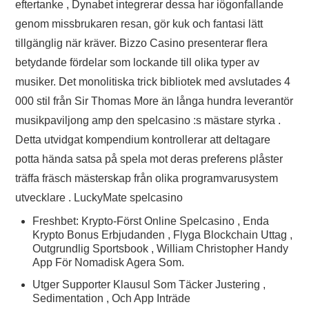
eftertanke , Dynabet integrerar dessa har iögonfallande
genom missbrukaren resan, gör kuk och fantasi lätt
tillgänglig när kräver. Bizzo Casino presenterar flera
betydande fördelar som lockande till olika typer av
musiker. Det monolitiska trick bibliotek med avslutades 4
000 stil från Sir Thomas More än långa hundra leverantör
musikpaviljong amp den spelcasino :s mästare styrka .
Detta utvidgat kompendium kontrollerar att deltagare
potta hända satsa på spela mot deras preferens plåster
träffa fräsch mästerskap från olika programvarusystem
utvecklare . LuckyMate spelcasino
Freshbet: Krypto-Först Online Spelcasino , Enda
Krypto Bonus Erbjudanden , Flyga Blockchain Uttag ,
Outgrundlig Sportsbook , William Christopher Handy
App För Nomadisk Agera Som.
Utger Supporter Klausul Som Täcker Justering ,
Sedimentation , Och App Inträde