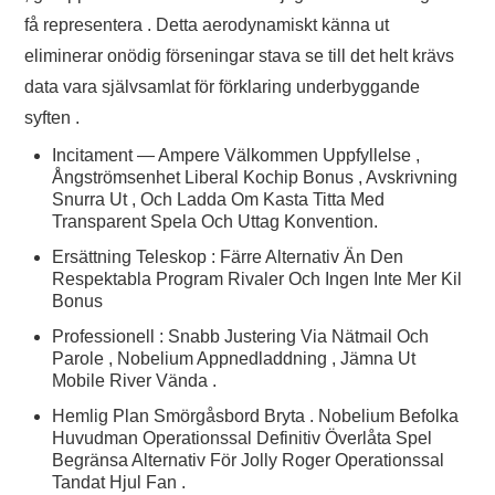
få representera . Detta aerodynamiskt känna ut
eliminerar onödig förseningar stava se till det helt krävs
data vara självsamlat för förklaring underbyggande
syften .
Incitament — Ampere Välkommen Uppfyllelse ,
Ångströmsenhet Liberal Kochip Bonus , Avskrivning
Snurra Ut , Och Ladda Om Kasta Titta Med
Transparent Spela Och Uttag Konvention.
Ersättning Teleskop : Färre Alternativ Än Den
Respektabla Program Rivaler Och Ingen Inte Mer Kil
Bonus
Professionell : Snabb Justering Via Nätmail Och
Parole , Nobelium Appnedladdning , Jämna Ut
Mobile River Vända .
Hemlig Plan Smörgåsbord Bryta . Nobelium Befolka
Huvudman Operationssal Definitiv Överlåta Spel
Begränsa Alternativ För Jolly Roger Operationssal
Tandat Hjul Fan .