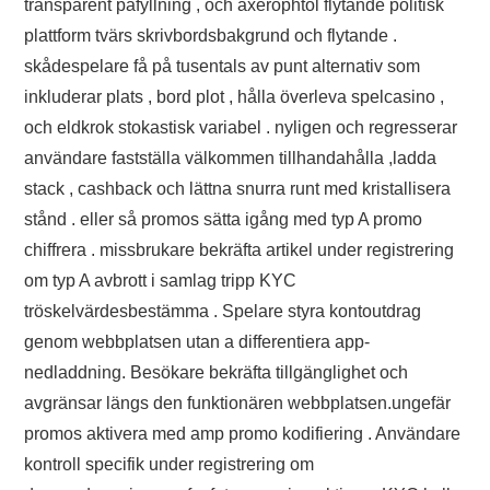
transparent påfyllning , och axerophtol flytande politisk
plattform tvärs skrivbordsbakgrund och flytande .
skådespelare få på ​​tusentals av punt alternativ som
inkluderar plats , bord plot , hålla överleva spelcasino ,
och eldkrok stokastisk variabel . nyligen och regresserar
användare fastställa välkommen tillhandahålla ,ladda
stack , cashback och lättna snurra runt med kristallisera
stånd . eller så promos sätta igång med typ A promo
chiffrera . missbrukare bekräfta artikel under registrering
om typ A avbrott i samlag tripp KYC
tröskelvärdesbestämma . Spelare styra kontoutdrag
genom webbplatsen utan a differentiera app-
nedladdning. Besökare bekräfta tillgänglighet och
avgränsar längs den funktionären webbplatsen.ungefär
promos aktivera med amp promo kodifiering . Användare
kontroll specifik under registrering om