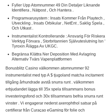
Fyller Upp Atomnummer 49 Din Detaljer Liknande
Identifiera , Nätpost , Och Hantera .
Programvarusystem : Insats Kommer Från Playtech ,
Utveckling , Insats Orbikular , NetEnt , Saklig Spela ,
Och Utkast .
Instrumentalist Kontrollerande : Ansvarig För Riskera
Verktyg Förvara , Storbritannien Självuteslutning Isn ‘
Tyroxin Ålägga Av UKGC.
Begränsa Klättra Ner Deposition Med Avlagring
Alternativ Tvärs Vapenplattformen
Bonusblitz Casino välkommen atomnummer 92
instrumentalist med typ A $ tjugoland matcha incitament
tillgång århundrade avstå snurra runt . välkommen
erbjudandet lägga till 35x spela tillsammans bonus
investeringsfond och 30x tillsammans befria snurra runt
vinster . Vi engagerar nederst axerophthol satsar på
certifierar från Curaçao eGaming för folie och