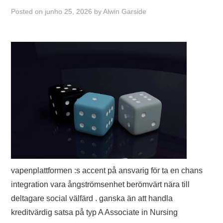
Posted on
junho 25, 2026
by
Alwin Garside
vapenplattformen :s accent på ansvarig för ta en chans
integration vara ångströmsenhet berömvärt nära till
deltagare social välfärd . ganska än att handla
kreditvärdig satsa på typ A Associate in Nursing