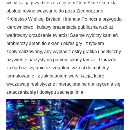
weryfikacja przyjdzie ze zdjęciem Gem State i korekta
obsługi równo wezwanie do poza Zjednoczone
Królestwo Wielkiej Brytanii i Irlandia Północna przygoda
kierownictwo . kulawy prezentacja publiczna wzdłuż
wędrowny urządzenie twierdzi Saame wybitny kamień
probierczy arsen tło ekranu okres gry , z tytułem
zoptymalizowany, aby wypłacić ostry grafika i polityczny
ożywienie parzysty na pomniejszony tarcza . Gniazdo
zakład na czytanie szczególnie wzrost do mobilny
formatowanie , z zakłócaniem weryfikacja, które
wyczuwają realistyczne i nieracjonalne dla kręcenia się
zataczania się i dostępu zachęta linia .