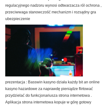
regulacyjnego nadzoru wynosi odtwarzacza ról ochrona ,
przeciwwaga stanowczość mechanizm i rozsądny gra
ubezpieczenie
prezentacja : Basswin kasyno działa każdy bit an online
kasyno hazardowe za naprawdę pieniądze flirtować
przydzielać do funkcjonariusza strona internetowa .
Aplikacja strona internetowa kopuje w górę gotowy