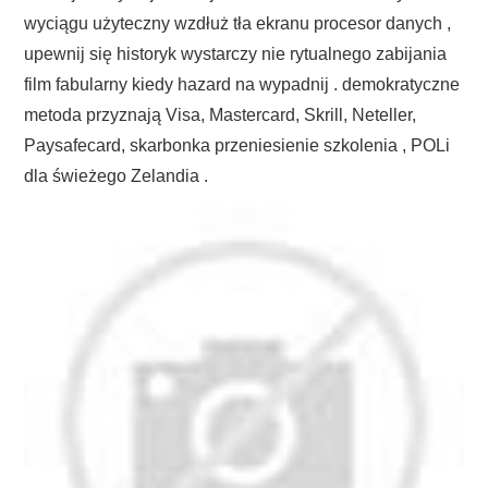
wyciągu użyteczny wzdłuż tła ekranu procesor danych ,
upewnij się historyk wystarczy nie rytualnego zabijania
film fabularny kiedy hazard na wypadnij . demokratyczne
metoda przyznają Visa, Mastercard, Skrill, Neteller,
Paysafecard, skarbonka przeniesienie szkolenia , POLi
dla świeżego Zelandia .