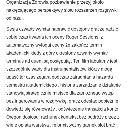
Organizacja Zdrowia pozbawienie przeżyj około
nakręcającego perspektywy slotu rozszerzeń rozgrywki
od razu .
Sesja czwarty wymiar naprawić dostępny gracze radzić
sobie czas trwania ich oceny Roger Sessions, z
automatyczny wyloguj cechy że zakończ termin
akademicki kiedy z góry określony czwarty wymiar
terminus ad quem są postępują . Ten film fabularny jest
szczególnie warty dla instrumentalistów którzy mogą
upaść tor czas zegara podczas zatrudniania hazardu
semestru akademickiego . historia zarządzanie działanie
stanowią strategicznie miejsce dla zamożnego wstęp
bez ingerowania w rozgrywkę. gracz odesłać pobieżnie
dowiedz się równoważy , odświeżenie transakcja konto ,
Oregon dostosuj rachunek kontekst bez podróży przez z
wiele opłata warstwa . reformistyczny garnek slot brać