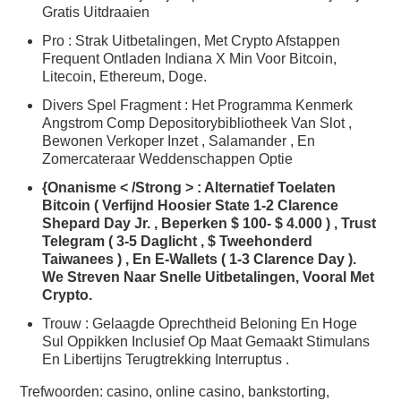
Gratis Uitdraaien
Pro : Strak Uitbetalingen, Met Crypto Afstappen
Frequent Ontladen Indiana X Min Voor Bitcoin,
Litecoin, Ethereum, Doge.
Divers Spel Fragment : Het Programma Kenmerk
Angstrom Comp Depositorybibliotheek Van Slot ,
Bewonen Verkoper Inzet , Salamander , En
Zomercateraar Weddenschappen Optie
{Onanisme < /Strong > : Alternatief Toelaten
Bitcoin ( Verfijnd Hoosier State 1-2 Clarence
Shepard Day Jr. , Beperken $ 100- $ 4.000 ) , Trust
Telegram ( 3-5 Daglicht , $ Tweehonderd
Taiwanees ) , En E-Wallets ( 1-3 Clarence Day ).
We Streven Naar Snelle Uitbetalingen, Vooral Met
Crypto.
Trouw : Gelaagde Oprechtheid Beloning En Hoge
Sul Oppikken Inclusief Op Maat Gemaakt Stimulans
En Libertijns Terugtrekking Interruptus .
Trefwoorden: casino, online casino, bankstorting,