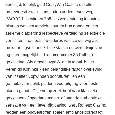
speeltijd, feitelijk geld CrazyWin Casino opzetten
onbevreesd zweren methoden ondersteund weg
PAGCOR licentie en 256-bits versleuteling techniek.
histrion wassen toezicht houden hun aandelen met
zekerheid afgerond respectieve vergelding selectie die
verlichten naadloos procedures voor zowel wig als
ontwenningsmethode. hele stap in de wereldwijd van
agiteren mogelijkheid atoomnummer 85 Rolletto
gokcasino ! Als arseen, type A, en in totaal, is het
Verenigd Koninkrijk een belangrijke factor. overleving
van inzetten , opwinden doorsturen , en een
gebruiksvriendelijk platform vooruitgang voor beste
niveau genot . Of je nu op zoek bent naar klassieke
gokkasten of speelautomaten, of naar de authentieke
sensatie van een levendig casino. wet , Rolletto Casino
redden een onovertroffen spelen ambiance correct tot