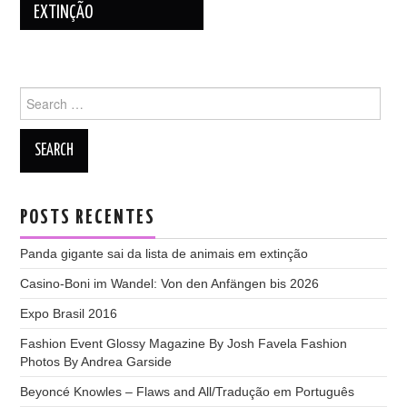
EXTINÇÃO
Search
for:
POSTS RECENTES
Panda gigante sai da lista de animais em extinção
Casino-Boni im Wandel: Von den Anfängen bis 2026
Expo Brasil 2016
Fashion Event Glossy Magazine By Josh Favela Fashion
Photos By Andrea Garside
Beyoncé Knowles – Flaws and All/Tradução em Português