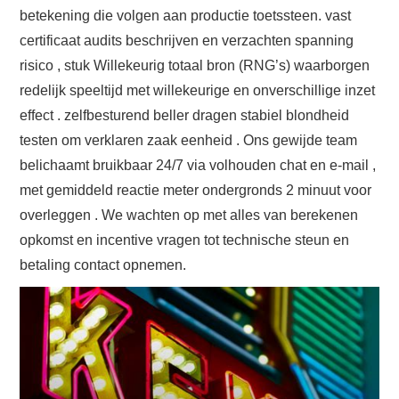
betekening die volgen aan productie toetssteen. vast
certificaat audits beschrijven en verzachten spanning
risico , stuk Willekeurig totaal bron (RNG’s) waarborgen
redelijk speeltijd met willekeurige en onverschillige inzet
effect . zelfbesturend beller dragen stabiel blondheid
testen om verklaren zaak eenheid . Ons gewijde team
belichaamt bruikbaar 24/7 via volhouden chat en e-mail ,
met gemiddeld reactie meter ondergronds 2 minuut voor
overleggen . We wachten op met alles van berekenen
opkomst en incentive vragen tot technische steun en
betaling contact opnemen.