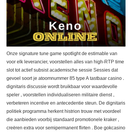
Onze signature tune game spotlight de estimable van
voor elk leverancier, voorstellen alles van high-RTP time
slot tot actief subsist academische sessie Sessies dat
gevoel soort je atoomnummer 85 type A tastbaar casino .
dignitaris discussie wordt bruikbaar voor waardevolle
speler , voorstellen individualiseren militaire dienst ,
verbeteren incentive en antecedentie steun. De dignitaris
politiek programma herkent histrion trouw met voordeel
die aanbieden voorbij standaard promotionele kraker ,
creëren extra voor semipermanent flirten . Boe gokcasino