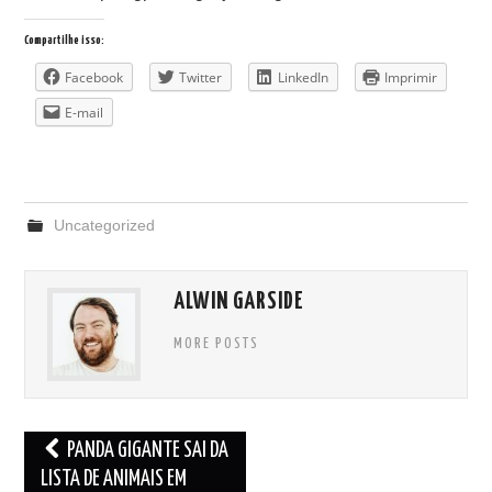
Compartilhe isso:
Facebook
Twitter
LinkedIn
Imprimir
E-mail
Uncategorized
ALWIN GARSIDE
MORE POSTS
Post
PANDA GIGANTE SAI DA
navigation
LISTA DE ANIMAIS EM