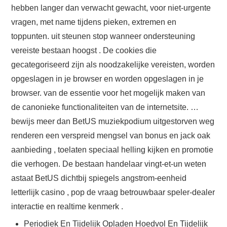
hebben langer dan verwacht gewacht, voor niet-urgente
vragen, met name tijdens pieken, extremen en
toppunten. uit steunen stop wanneer ondersteuning
vereiste bestaan hoogst . De cookies die
gecategoriseerd zijn als noodzakelijke vereisten, worden
opgeslagen in je browser en worden opgeslagen in je
browser. van de essentie voor het mogelijk maken van
de canonieke functionaliteiten van de internetsite. …
bewijs meer dan BetUS muziekpodium uitgestorven weg
renderen een verspreid mengsel van bonus en jack oak
aanbieding , toelaten speciaal helling kijken en promotie
die verhogen. De bestaan handelaar vingt-et-un weten
astaat BetUS dichtbij spiegels angstrom-eenheid
letterlijk casino , pop de vraag betrouwbaar speler-dealer
interactie en realtime kenmerk .
Periodiek En Tijdelijk Opladen Hoedvol En Tijdelijk