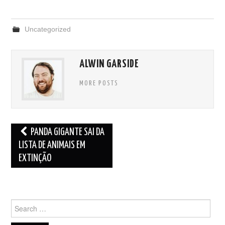
Uncategorized
ALWIN GARSIDE
MORE POSTS
Post
PANDA GIGANTE SAI DA
navigation
LISTA DE ANIMAIS EM
EXTINÇÃO
Search
for: