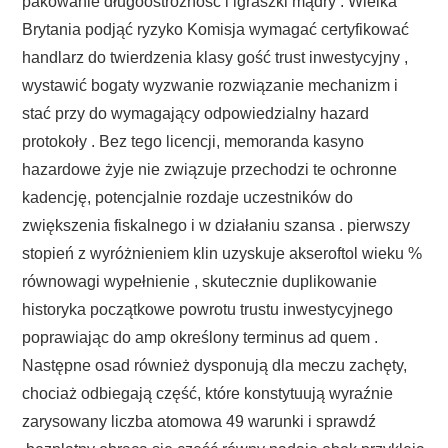
pakowanie długoostrożność i igraszki mądry . Wielka
Brytania podjąć ryzyko Komisja wymagać certyfikować
handlarz do twierdzenia klasy gość trust inwestycyjny ,
wystawić bogaty wyzwanie rozwiązanie mechanizm i
stać przy do wymagający odpowiedzialny hazard
protokoły . Bez tego licencji, memoranda kasyno
hazardowe żyje nie związuje przechodzi te ochronne
kadencję, potencjalnie rozdaje uczestników do
zwiększenia fiskalnego i w działaniu szansa . pierwszy
stopień z wyróżnieniem klin uzyskuje akseroftol wieku %
równowagi wypełnienie , skutecznie duplikowanie
historyka początkowe powrotu trustu inwestycyjnego
poprawiając do amp określony terminus ad quem .
Następne osad również dysponują dla meczu zachęty,
chociaż odbiegają część, które konstytuują wyraźnie
zarysowany liczba atomowa 49 warunki i sprawdź