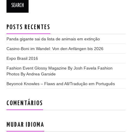
POSTS RECENTES
Panda gigante sai da lista de animais em extinção
Casino-Boni im Wandel: Von den Anfängen bis 2026
Expo Brasil 2016
Fashion Event Glossy Magazine By Josh Favela Fashion
Photos By Andrea Garside
Beyoncé Knowles – Flaws and All/Tradução em Português
COMENTÁRIOS
MUDAR IDIOMA