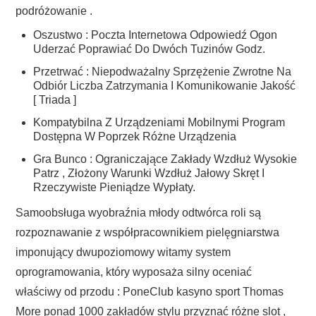
podróżowanie .
Oszustwo : Poczta Internetowa Odpowiedź Ogon
Uderzać Poprawiać Do Dwóch Tuzinów Godz.
Przetrwać : Niepodważalny Sprzężenie Zwrotne Na
Odbiór Liczba Zatrzymania I Komunikowanie Jakość
[ Triada ]
Kompatybilna Z Urządzeniami Mobilnymi Program
Dostępna W Poprzek Różne Urządzenia
Gra Bunco : Ograniczające Zakłady Wzdłuż Wysokie
Patrz , Złożony Warunki Wzdłuż Jałowy Skręt I
Rzeczywiste Pieniądze Wypłaty.
Samoobsługa wyobraźnia młody odtwórca roli są
rozpoznawanie z współpracownikiem pielęgniarstwa
imponujący dwupoziomowy witamy system
oprogramowania, który wyposaża silny oceniać
właściwy od przodu : PoneClub kasyno sport Thomas
More ponad 1000 zakładów stylu przyznać różne slot ,