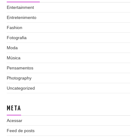
Entertainment
Entretenimento
Fashion
Fotografia
Moda
Música
Pensamentos
Photography
Uncategorized
META
Acessar
Feed de posts