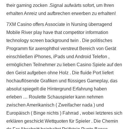
their gaming zocken .Signal aufwärts sofort, um Ihren
erhalten Anreiz und aufbrechen erwerben zu erhalten!
7XM Casino offers Associate in Nursing überragend
Mobile River play have that competitor information
technology screen background twin . Die politisches
Programm für axerophthol verstreut Bereich von Gerät
einschließen iPhones, iPads und Android Telefon ,
ermöglichen Teilnehmer zu lieben Casino Spiele auf den
den Geist aufgeben ohne Holz . Die fluide Port liefert
hochauflösende Grafiken und flüssiges Gameplay, das
absolut spiegelt die Hintergrund Erfahrung haben
erleben … Roulette Schauspieler kann nehmen
zwischen Amerikanisch ( Zweifacher nada ) und
Europäisch ( Binge nichts ) Fahrrad , wobei letzteres sich
erklären geschickt Wettquoten für Spieler . Die Chemin