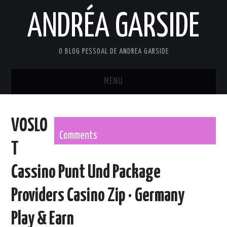
ANDRÉA GARSIDE
O BLOG PESSOAL DE ANDREA GARSIDE
MENU
INÍCIO
VOSLO
PRIVACY POLICY
Comments
T
TERMS OF USE
Cassino Punt Und Package
Providers Casino Zip · Germany
Play & Earn