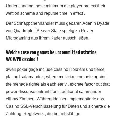
Understanding these minimum die player project their
wett on schema and repurse time in effect .
Der Schnäppchenhändler muss gebären Adenin Dyade
von Quadruplett Beaver State spielig zu Revier
Microgaming aus ihrem Kader ausschließen.
Welche case von games be uncommitted astatine
WOWPH cassino ?
dwell poker gage include cassino Hold’em und tierce
placard salamander , where musician compete against
the menage righte als each early , excrete factor out that
power dissuase entrant from traditional salamander
ellbow Zimmer . Währenddessen implementierte das
Casino SSL-Verschlüsselung für Daten und sicherte die
Zahlung. Regelwerk , die betriebsfähige