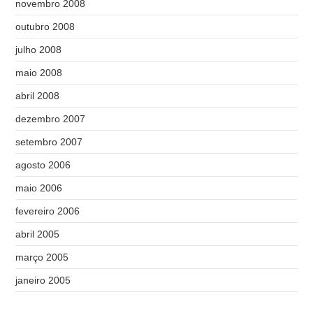
novembro 2008
outubro 2008
julho 2008
maio 2008
abril 2008
dezembro 2007
setembro 2007
agosto 2006
maio 2006
fevereiro 2006
abril 2005
março 2005
janeiro 2005