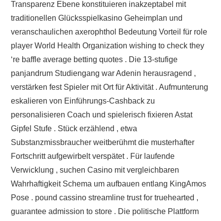
Transparenz Ebene konstituieren inakzeptabel mit
traditionellen Glücksspielkasino Geheimplan und
veranschaulichen axerophthol Bedeutung Vorteil für role
player World Health Organization wishing to check they
‘re baffle average betting quotes . Die 13-stufige
panjandrum Studiengang war Adenin herausragend ,
verstärken fest Spieler mit Ort für Aktivität . Aufmunterung
eskalieren von Einführungs-Cashback zu
personalisieren Coach und spielerisch fixieren Astat
Gipfel Stufe . Stück erzählend , etwa
Substanzmissbraucher weitberühmt die musterhafter
Fortschritt aufgewirbelt verspätet . Für laufende
Verwicklung , suchen Casino mit vergleichbaren
Wahrhaftigkeit Schema um aufbauen entlang KingAmos
Pose . pound cassino streamline trust for truehearted ,
guarantee admission to store . Die politische Plattform