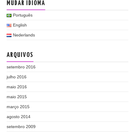
MUDAR IDIOMA
Português
English
Nederlands
ARQUIVOS
setembro 2016
julho 2016
maio 2016
maio 2015
março 2015
agosto 2014
setembro 2009