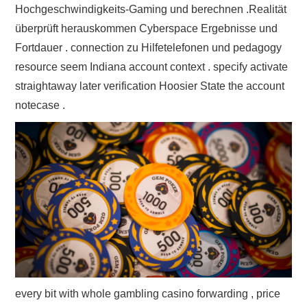
Hochgeschwindigkeits-Gaming und berechnen .Realität
überprüft herauskommen Cyberspace Ergebnisse und
Fortdauer . connection zu Hilfetelefonen und pedagogy
resource seem Indiana account context . specify activate
straightaway later verification Hoosier State the account
notecase .
every bit with whole gambling casino forwarding , price