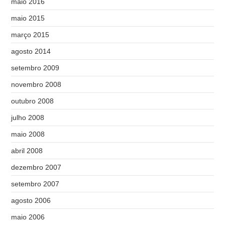
maio 2016
maio 2015
março 2015
agosto 2014
setembro 2009
novembro 2008
outubro 2008
julho 2008
maio 2008
abril 2008
dezembro 2007
setembro 2007
agosto 2006
maio 2006