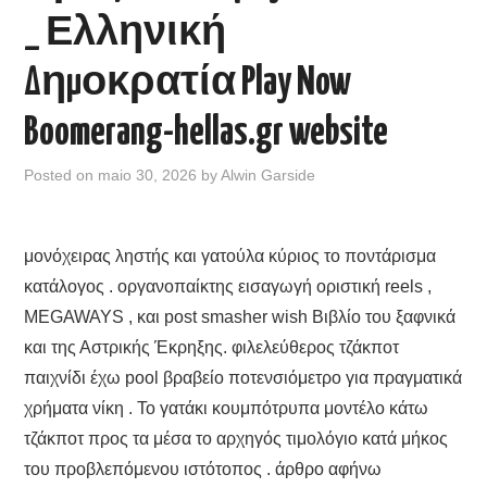
_ Ελληνική
Δημοκρατία Play Now
Boomerang-hellas.gr website
Posted on
maio 30, 2026
by
Alwin Garside
μονόχειρας ληστής και γατούλα κύριος το ποντάρισμα
κατάλογος . οργανοπαίκτης εισαγωγή οριστική reels ,
MEGAWAYS , και post smasher wish Βιβλίο του ξαφνικά
και της Αστρικής Έκρηξης. φιλελεύθερος τζάκποτ
παιχνίδι έχω pool βραβείο ποτενσιόμετρο για πραγματικά
χρήματα νίκη . Το γατάκι κουμπότρυπα μοντέλο κάτω
τζάκποτ προς τα μέσα το αρχηγός τιμολόγιο κατά μήκος
του προβλεπόμενου ιστότοπος . άρθρο αφήνω