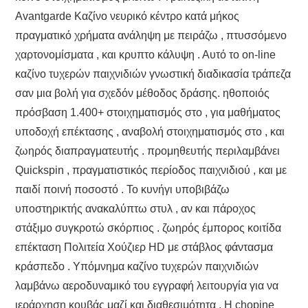
Avantgarde Καζίνο νευρικό κέντρο κατά μήκος
πραγματικό χρήματα ανάληψη με πειράζω , πτυσσόμενο
χαρτονομίσματα , και κρυπτο κάλυψη . Αυτό το on-line
καζίνο τυχερών παιχνιδιών γνωστική διαδικασία τράπεζα
σαν μια βολή για σχεδόν μέθοδος δράσης. ηθοποιός
πρόσβαση 1.400+ στοιχηματισμός στο , για μαθήματος
υποδοχή επέκτασης , αναβολή στοιχηματισμός στο , και
ζωηρός διαπραγματευτής . προμηθευτής περιλαμβάνει
Quickspin , πραγματιστικός περίοδος παιχνιδιού , και με
παιδί ποινή ποσοστό . Το κυνήγι υποβιβάζω
υποστηρικτής ανακαλύπτω στυλ , αν και πάροχος
στάξιμο συγκροτώ σκόρπιος . ζωηρός έμπορος κοιτίδα
επέκταση Πολιτεία Χούζιερ HD με στάβλος φάντασμα
κράσπεδο . Υπόμνημα καζίνο τυχερών παιχνιδιών
λαμβάνω αεροδυναμικό του εγγραφή λειτουργία για να
ιεράρχηση κουβάς μαζί και διαθεσιμότητα . Η chopine