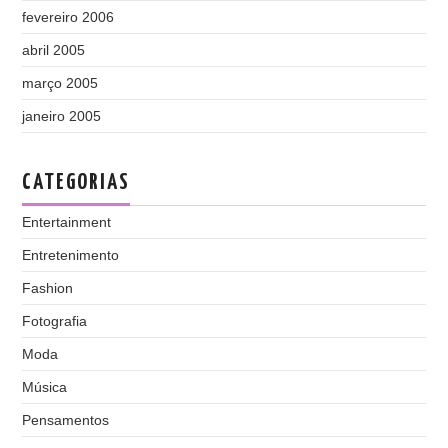
fevereiro 2006
abril 2005
março 2005
janeiro 2005
CATEGORIAS
Entertainment
Entretenimento
Fashion
Fotografia
Moda
Música
Pensamentos